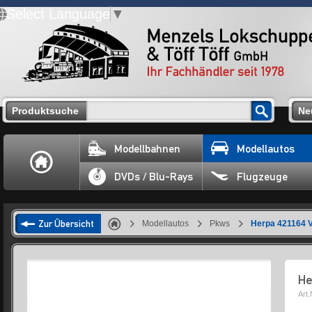
Select Language
▼
Produktsuche
Ne
Modellbahnen
Modellautos
DVDs / Blu-Rays
Flugzeuge
Zur Übersicht
Modellautos
Pkws
Herpa 421164 
He
Art.