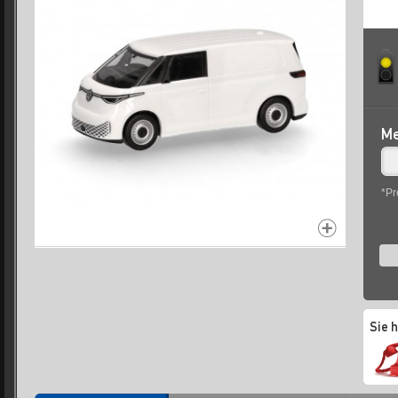
Me
*Pr
Sie 