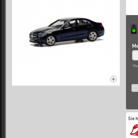
Me
*Pr
Sie 