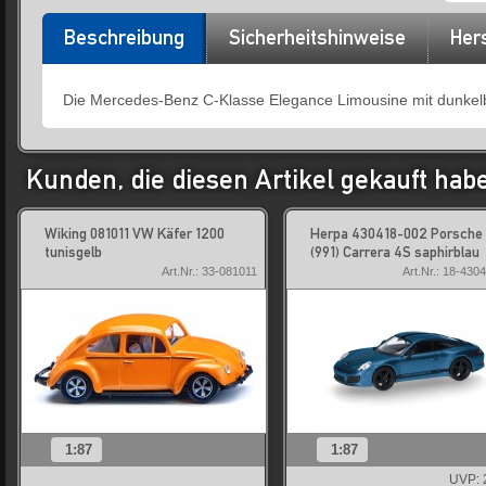
Beschreibung
Sicherheitshinweise
Hers
Die Mercedes-Benz C-Klasse Elegance Limousine mit dunkelbl
Kunden, die diesen Artikel gekauft hab
Wiking 081011 VW Käfer 1200
Herpa 430418-002 Porsche 
tunisgelb
(991) Carrera 4S saphirblau
Art.Nr.: 33-081011
Art.Nr.: 18-430
1:87
1:87
UVP: