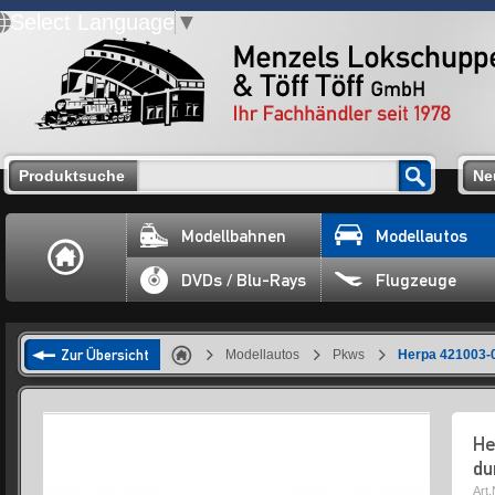
Select Language
▼
Produktsuche
Ne
Modellbahnen
Modellautos
DVDs / Blu-Rays
Flugzeuge
Zur Übersicht
Modellautos
Pkws
Herpa 421003-0
He
du
Art.