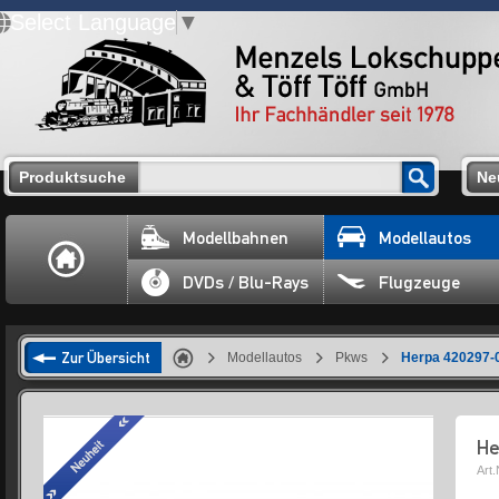
Select Language
▼
Produktsuche
Ne
Modellbahnen
Modellautos
DVDs / Blu-Rays
Flugzeuge
Zur Übersicht
Modellautos
Pkws
Herpa 420297-0
He
Art.