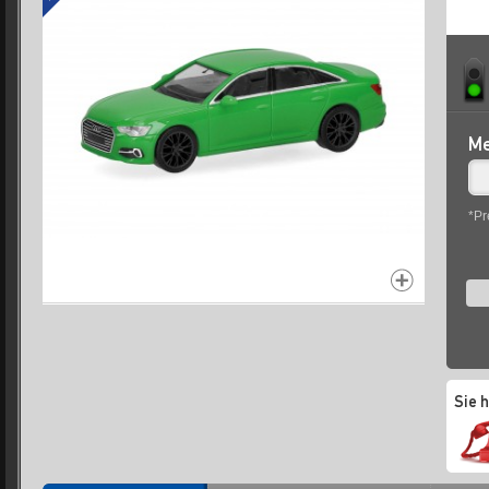
Me
*Pr
Sie 