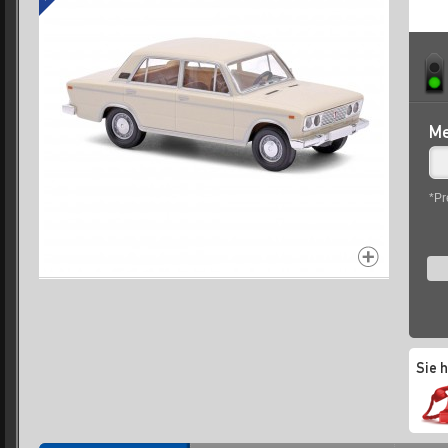
Me
*Pr
Sie 