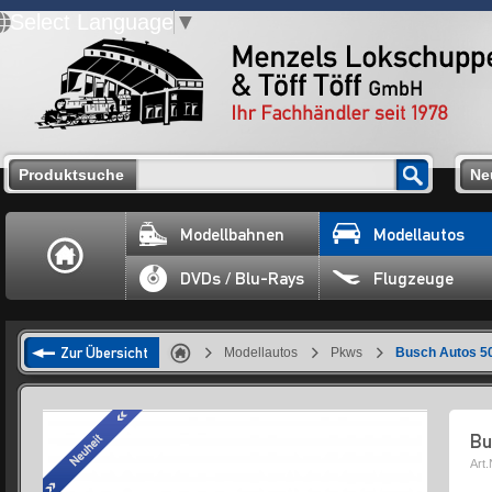
Select Language
▼
Produktsuche
Ne
Modellbahnen
Modellautos
DVDs / Blu-Rays
Flugzeuge
Zur Übersicht
Modellautos
Pkws
Busch Autos 50
Bu
Art.