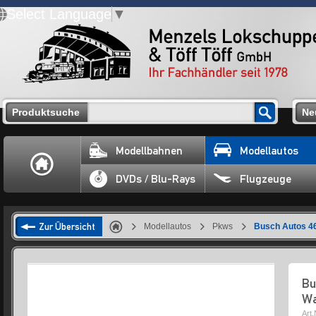
Select Language
▼
Produktsuche
Ne
Modellbahnen
Modellautos
DVDs / Blu-Rays
Flugzeuge
Zur Übersicht
Modellautos
Pkws
Busch Autos 46
Bu
Wa
Art.