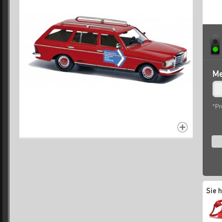
Me
*Pr
Sie 