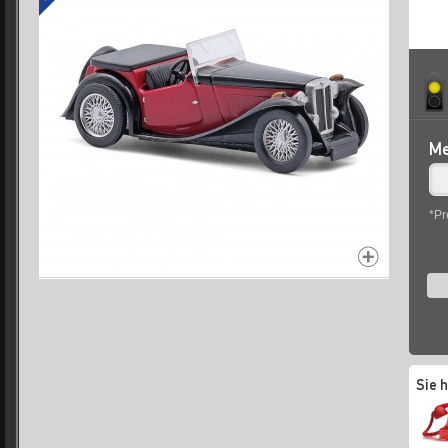
Me
*Pr
Sie 