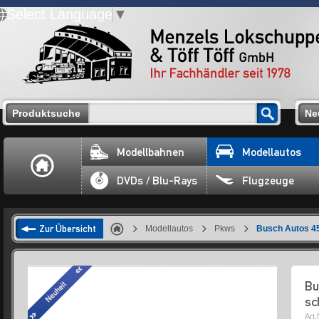
Select Language
▼
Produktsuche
Ne
Modellbahnen
Modellautos
DVDs / Blu-Rays
Flugzeuge
Zur Übersicht
Modellautos
Pkws
Busch Autos 45
Bu
sc
Art.