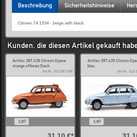
Beschreibung
Sicherheitshinweise
Hers
Citroen 7A 1934 - beige with black
Kunden, die diesen Artikel gekauft hab
Artitec 387.438 Citroën Dyane
Artitec 387.435 Citroën Dy
orange offenes Dach
blau
Art.Nr.: 312-387.438
Art.Nr.: 312-
1:87
1:87
31,10 €*
31,1