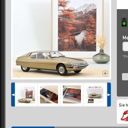
Me
*Pr
Sie 