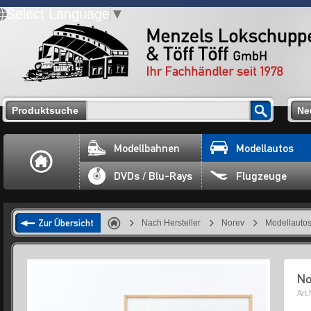
Select Language
▼
Produktsuche
Ne
Modellbahnen
Modellautos
DVDs / Blu-Rays
Flugzeuge
Zur Übersicht
Nach Hersteller
Norev
Modellauto
No
Art.