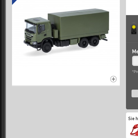
Me
*Pr
Sie 