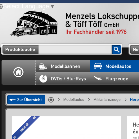
Select Language
▼
Produktsuche
Ne
Modellbahnen
Modellautos
DVDs / Blu-Rays
Flugzeuge
Zur Übersicht
Modellautos
Militärfahrzeuge
Herp
He
6x
Art.