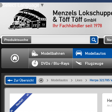
Select Language
▼
Produktsuche
Ne
Modellbahnen
Modellautos
DVDs / Blu-Rays
Flugzeuge
Zur Übersicht
Modellautos
Lkws
Herpa 321785 V
He
Art.