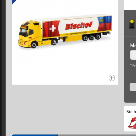
Me
*Pr
Sie 