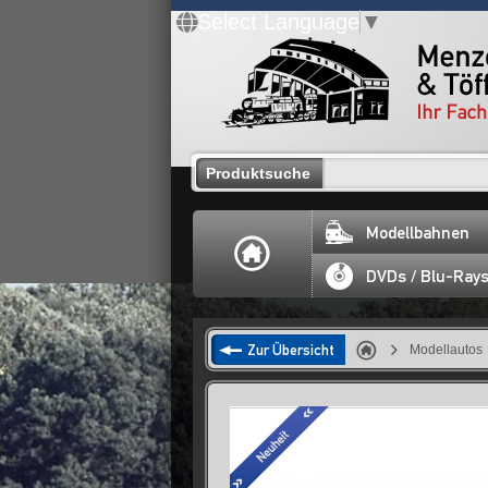
Select Language
▼
Produktsuche
Modellbahnen
DVDs / Blu-Ray
Zur Übersicht
Modellautos