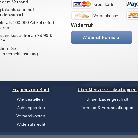
r dem Versand
Kreditkarte
gitalumbauten auf
ndenwunsch
Vorauskasse
hr als 100.000 Artikel sofort
Widerruf
eferbar
rsandkostenfrei ab 99,99 €
Widerruf-Formular
 DE
chere SSL-
tenverschlüsselung
Fragen zum Kauf
Über Menzels-Lokschuppen
Wie bestellen?
Unser Ladengeschäft
Zahlungsarten
Termine & Veranstaltungen
Versandkosten
Widerrufsrecht