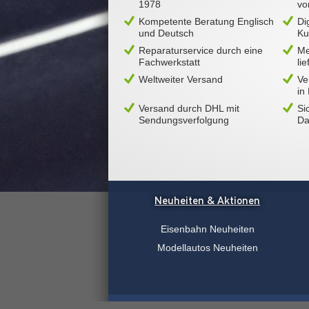
1978
vo
Kompetente Beratung Englisch
Di
und Deutsch
Ku
Reparaturservice durch eine
Me
Fachwerkstatt
li
Weltweiter Versand
Ve
in
Versand durch DHL mit
Si
Sendungsverfolgung
Da
Neuheiten & Aktionen
Eisenbahn Neuheiten
Modellautos Neuheiten