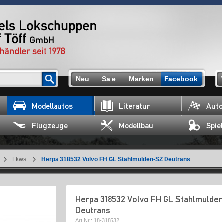
Neu
Sale
Marken
Facebook
Modellautos
Literatur
Auto
s
Flugzeuge
Modellbau
Spie
Lkws
Herpa 318532 Volvo FH GL Stahlmulden-SZ Deutrans
Herpa 318532 Volvo FH GL Stahlmulde
Deutrans
Art.Nr.:
18-318532