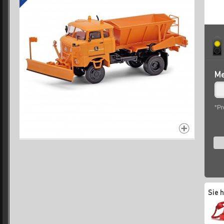
Me
*Pr
Sie 