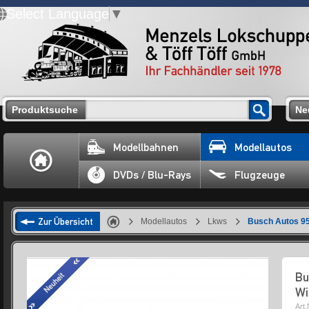
Select Language
▼
Produktsuche
Ne
Modellbahnen
Modellautos
DVDs / Blu-Rays
Flugzeuge
Zur Übersicht
Modellautos
Lkws
Busch Autos 95
Bu
Wi
Art.