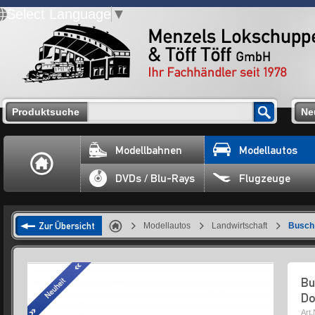
Select Language
▼
Produktsuche
Ne
Modellbahnen
Modellautos
DVDs / Blu-Rays
Flugzeuge
Zur Übersicht
Modellautos
Landwirtschaft
Busch 
Bu
Do
Art.