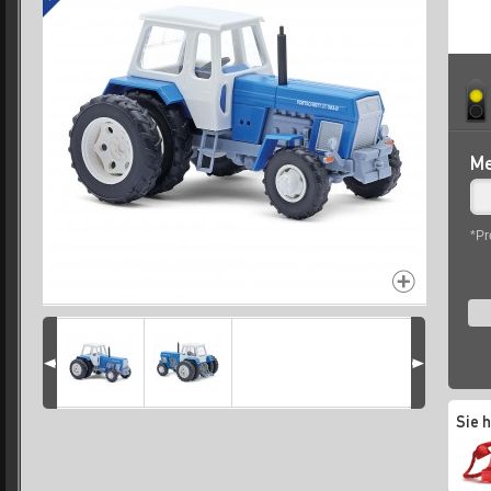
Me
*Pr
Sie 