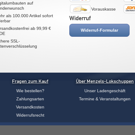
gitalumbauten auf
ndenwunsch
Vorauskasse
hr als 100.000 Artikel sofort
Widerruf
eferbar
rsandkostenfrei ab 99,99 €
Widerruf-Formular
 DE
chere SSL-
tenverschlüsselung
Fragen zum Kauf
Über Menzels-Lokschuppen
Wie bestellen?
Unser Ladengeschäft
Zahlungsarten
Termine & Veranstaltungen
Versandkosten
Widerrufsrecht