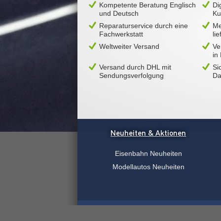
Kompetente Beratung Englisch
Di
und Deutsch
Ku
Reparaturservice durch eine
Me
Fachwerkstatt
li
Weltweiter Versand
Ve
in
Versand durch DHL mit
Si
Sendungsverfolgung
Da
Neuheiten & Aktionen
Eisenbahn Neuheiten
Modellautos Neuheiten