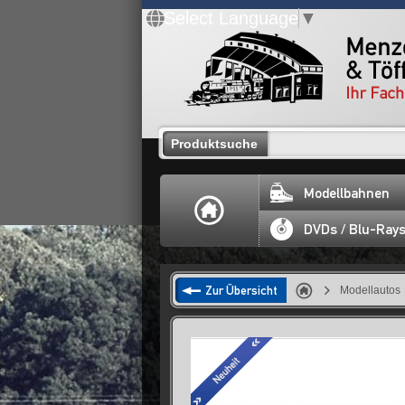
Select Language
▼
Produktsuche
Modellbahnen
DVDs / Blu-Ray
Zur Übersicht
Modellautos