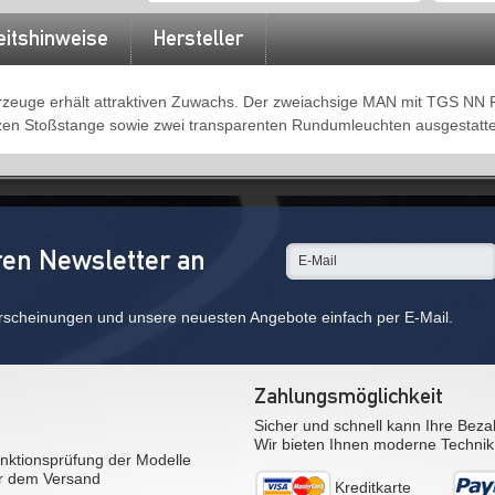
eitshinweise
Hersteller
rzeuge erhält attraktiven Zuwachs. Der zweiachsige MAN mit TGS NN F
rzen Stoßstange sowie zwei transparenten Rundumleuchten ausgestatte
ren Newsletter an
rscheinungen und unsere neuesten Angebote einfach per E-Mail.
Zahlungsmöglichkeit
Sicher und schnell kann Ihre Beza
Wir bieten Ihnen moderne Technik
nktionsprüfung der Modelle
r dem Versand
Kreditkarte