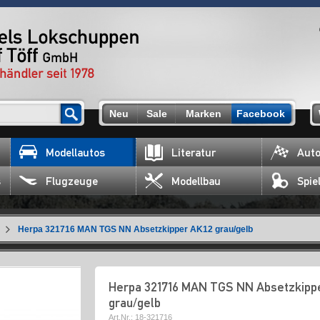
Neu
Sale
Marken
Facebook
Modellautos
Literatur
Auto
s
Flugzeuge
Modellbau
Spie
Herpa 321716 MAN TGS NN Absetzkipper AK12 grau/gelb
Herpa 321716 MAN TGS NN Absetzkipp
grau/gelb
Art.Nr.:
18-321716