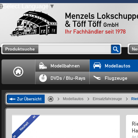
Select Language
▼
Produktsuche
Ne
Modellbahnen
Modellautos
DVDs / Blu-Rays
Flugzeuge
Zur Übersicht
Modellautos
Einsatzfahrzeuge
Rie
Ri
Ha
Art.