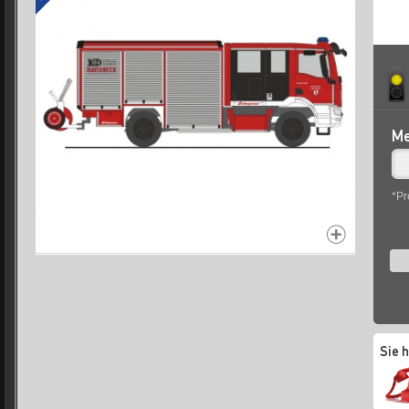
Me
*Pr
Sie 