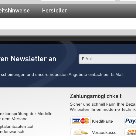
eitshinweise
Hersteller
ren Newsletter an
rscheinungen und unsere neuesten Angebote einfach per E-Mail.
Zahlungsmöglichkeit
Sicher und schnell kann Ihre Beza
Wir bieten Ihnen moderne Technik
nktionsprüfung der Modelle
r dem Versand
Kreditkarte
gitalumbauten auf
ndenwunsch
Vorauskasse