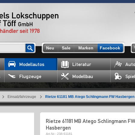
Neu
Sale
Marken
Facebook
Modellautos
Literatur
Auto
s
Flugzeuge
Modellbau
Spie
Einsatzfahrzeuge
Rietze 61181 MB Atego Schlingmann FW Hasbergen
Rietze 61181 MB Atego Schlingmann F
Hasbergen
Art.Nr.:
238-61181