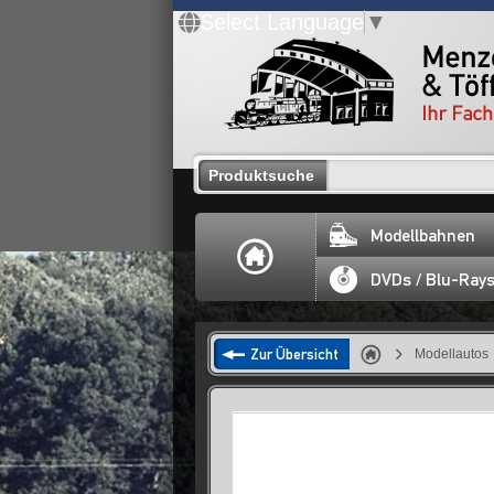
Select Language
▼
Produktsuche
Modellbahnen
DVDs / Blu-Ray
Zur Übersicht
Modellautos