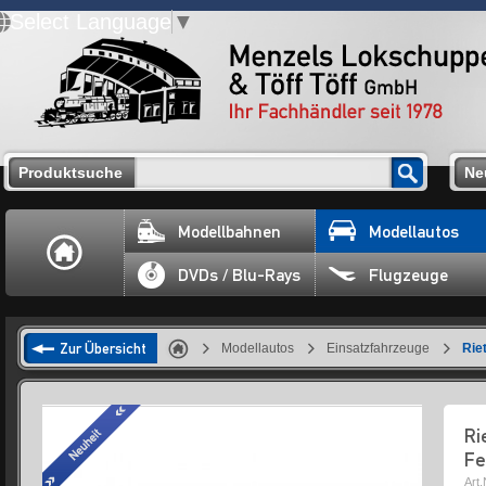
Select Language
▼
Produktsuche
Ne
Modellbahnen
Modellautos
DVDs / Blu-Rays
Flugzeuge
Zur Übersicht
Modellautos
Einsatzfahrzeuge
Rie
Ri
Fe
Art.