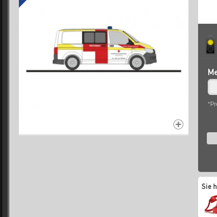
Me
*Pr
Sie 