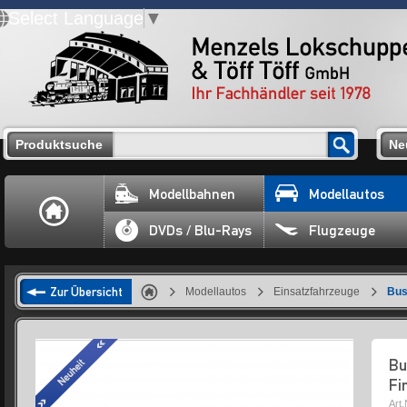
Select Language
▼
Produktsuche
Ne
Modellbahnen
Modellautos
DVDs / Blu-Rays
Flugzeuge
Zur Übersicht
Modellautos
Einsatzfahrzeuge
Bus
Bu
Fi
Art.