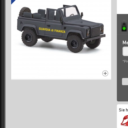
Me
*Pr
Sie 