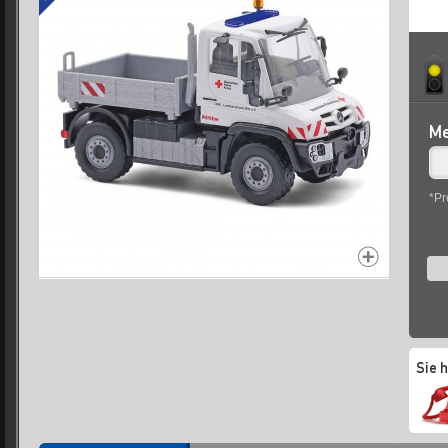
Me
*Pr
Sie 