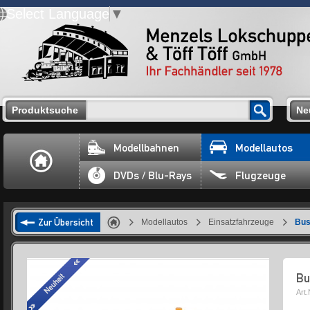
Select Language
▼
Produktsuche
Ne
Modellbahnen
Modellautos
DVDs / Blu-Rays
Flugzeuge
Zur Übersicht
Modellautos
Einsatzfahrzeuge
Bus
Bu
Art.