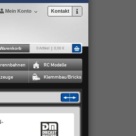
Mein Konto
Kontakt
Warenkorb
0 Artikel
0,00 €
rennbahnen
RC Modelle
lzeuge
Klemmbau/Bricks
N-