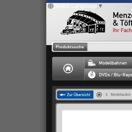
Select Language
▼
Produktsuche
Modellbahnen
DVDs / Blu-Ray
Zur Übersicht
Modellautos