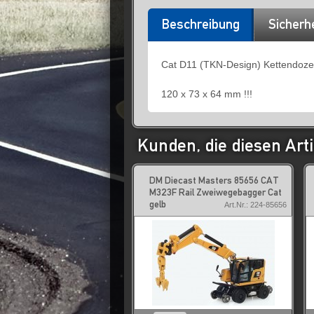
Beschreibung
Sicherh
Cat D11 (TKN-Design) Kettendoze
120 x 73 x 64 mm !!!
Kunden, die diesen Arti
DM Diecast Masters 85656 CAT
M323F Rail Zweiwegebagger Cat
gelb
Art.Nr.: 224-85656