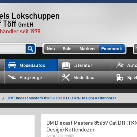
Neu
Sale
Marken
Facebook
Modellautos
Literatur
Auto
s
Flugzeuge
Modellbau
Spie
DM Diecast Masters 85659 Cat D11 (TKN-Design) Kettendozer
DM Diecast Masters 85659 Cat D11 (TK
Design) Kettendozer
Art.Nr.:
224-85659