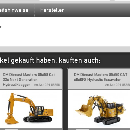
eitshinweise
Hersteller
r
kel gekauft haben, kauften auch:
DM Diecast Masters 85658 Cat
DM Diecast Masters 85650 CAT
336 Next Generation
6060FS Hydraulic Excavator
Hydraulikbagger
Art.Nr.: 224-85658
Art.Nr.: 224-8565