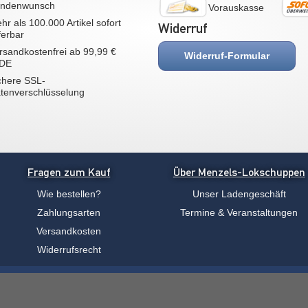
ndenwunsch
Vorauskasse
hr als 100.000 Artikel sofort
Widerruf
eferbar
rsandkostenfrei ab 99,99 €
Widerruf-Formular
 DE
chere SSL-
tenverschlüsselung
Fragen zum Kauf
Über Menzels-Lokschuppen
Wie bestellen?
Unser Ladengeschäft
Zahlungsarten
Termine & Veranstaltungen
Versandkosten
Widerrufsrecht