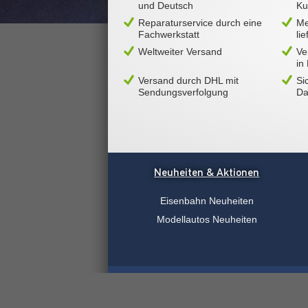
und Deutsch
Ku
Reparaturservice durch eine
Me
Fachwerkstatt
li
Weltweiter Versand
Ve
in
Versand durch DHL mit
Si
Sendungsverfolgung
Da
Neuheiten & Aktionen
Eisenbahn Neuheiten
Modellautos Neuheiten