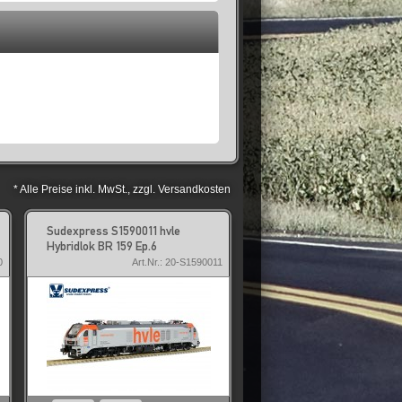
* Alle Preise inkl. MwSt., zzgl. Versandkosten
Sudexpress S1590011 hvle
Hybridlok BR 159 Ep.6
0
Art.Nr.: 20-S1590011