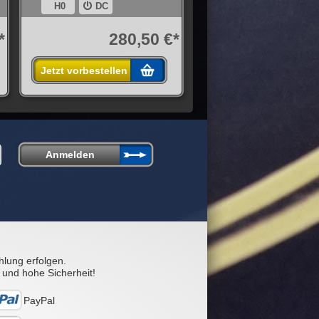
H0
DC
*
280,50 €*
Jetzt vorbestellen
hlung erfolgen.
 und hohe Sicherheit!
PayPal