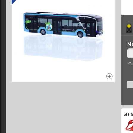
Me
*Pr
Sie 