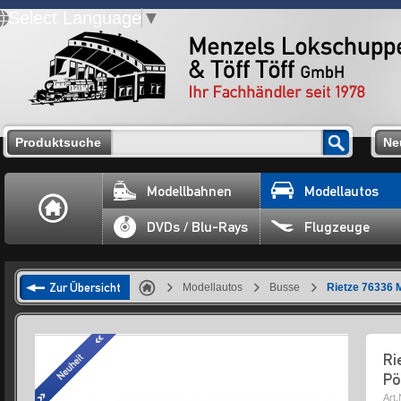
Select Language
▼
Produktsuche
Ne
Modellbahnen
Modellautos
DVDs / Blu-Rays
Flugzeuge
Zur Übersicht
Modellautos
Busse
Rietze 76336 
Ri
Pö
Art.