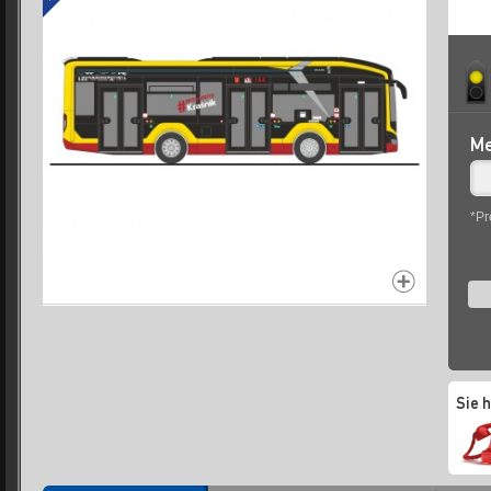
Me
*Pr
Sie 