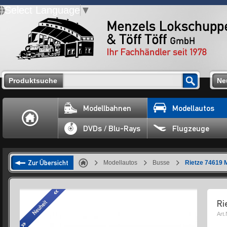
Select Language
▼
Produktsuche
Ne
Modellbahnen
Modellautos
DVDs / Blu-Rays
Flugzeuge
Zur Übersicht
Modellautos
Busse
Rietze 74619 
Ri
Art.