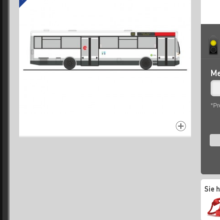
Me
*Pr
Sie 