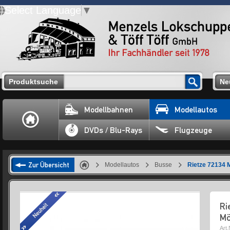
Select Language
▼
Produktsuche
Ne
Modellbahnen
Modellautos
DVDs / Blu-Rays
Flugzeuge
Zur Übersicht
Modellautos
Busse
Rietze 72134
Ri
Mö
Art.