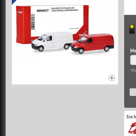
Me
*Pr
Sie 