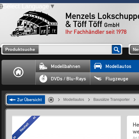
Select Language
▼
Produktsuche
Ne
Modellbahnen
Modellautos
DVDs / Blu-Rays
Flugzeuge
Zur Übersicht
Modellautos
Bausätze Transporter
He
we
Art.