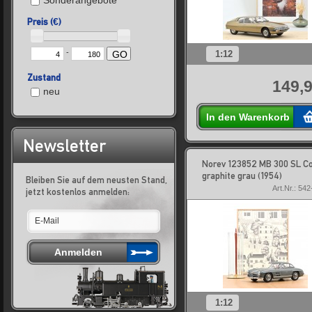
Sonderangebote
Preis (€)
-
1:12
GO
Zustand
149,9
neu
In den Warenkorb
Newsletter
Norev 123852 MB 300 SL C
graphite grau (1954)
Bleiben Sie auf dem neusten Stand,
Art.Nr.: 54
jetzt kostenlos anmelden:
1:12