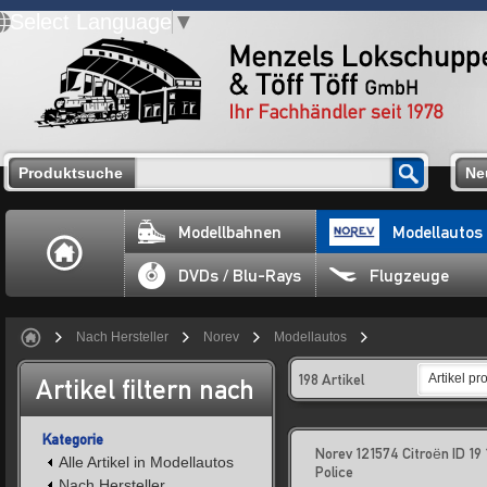
Select Language
▼
Produktsuche
Ne
Modellbahnen
Modellautos
DVDs / Blu-Rays
Flugzeuge
Nach Hersteller
Norev
Modellautos
198 Artikel
Artikel pr
Artikel filtern nach
Kategorie
Norev 121574 Citroën ID 19
Alle Artikel in Modellautos
Police
Nach Hersteller