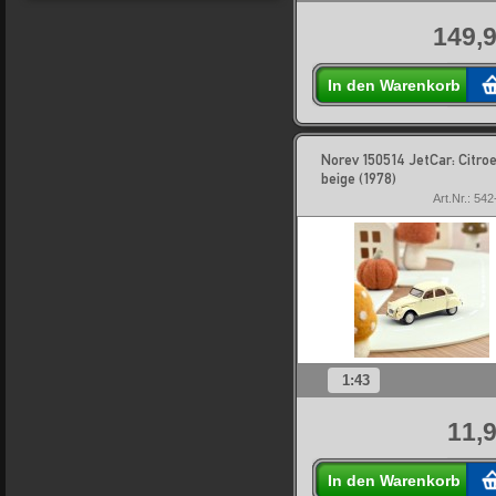
149,9
In den Warenkorb
Norev 150514 JetCar: Citro
beige (1978)
Art.Nr.: 54
1:43
11,9
In den Warenkorb