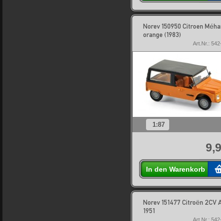
Norev 150950 Citroen Méha
orange (1983)
Art.Nr.: 54
1:87
9,
In den Warenkorb
Norev 151477 Citroën 2CV 
1951
Art.Nr.: 54