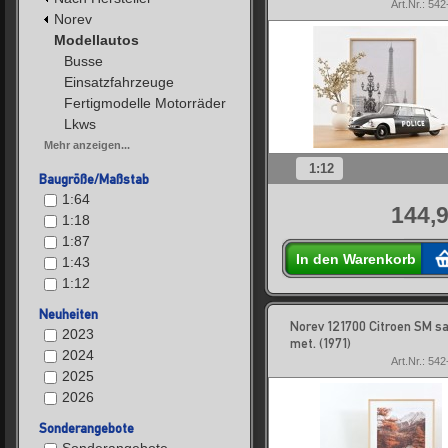
Art.Nr.: 54
Norev
Modellautos
Busse
Einsatzfahrzeuge
Fertigmodelle Motorräder
Lkws
Mehr anzeigen...
1:12
Baugröße/Maßstab
1:64
144,9
1:18
1:87
In den Warenkorb
1:43
1:12
Neuheiten
Norev 121700 Citroen SM sa
2023
met. (1971)
2024
Art.Nr.: 54
2025
2026
Sonderangebote