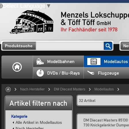
Select Language
▼
Produktsuche
Ne
Modellbahnen
Modellautos
DVDs / Blu-Rays
Flugzeuge
Nach Hersteller
DM Diecast Masters
Modellautos
32 Artikel
Artikel filtern nach
Kategorie
DM Diecast Masters 85130
Alle Artikel in Modellautos
730 Knickgelenkter Dumpe
Nach Hersteller