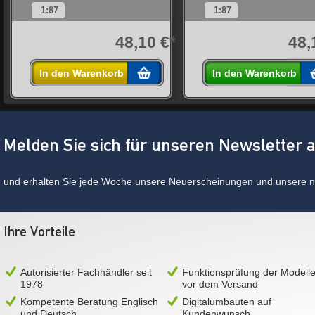
1:87
1:87
*
48,10 €*
48,
In den Warenkorb
In den Warenkorb
Melden Sie sich für unseren Newsletter 
und erhalten Sie jede Woche unsere Neuerscheinungen und unsere ne
Ihre Vorteile
Autorisierter Fachhändler seit
Funktionsprüfung der Modell
1978
vor dem Versand
Kompetente Beratung Englisch
Digitalumbauten auf
und Deutsch
Kundenwunsch