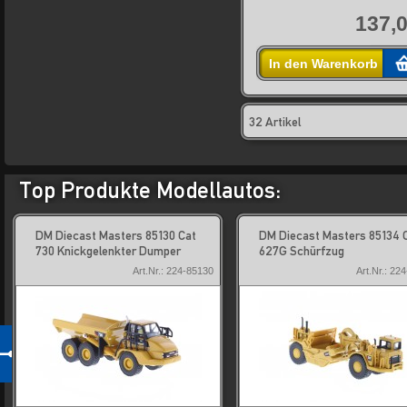
137,0
In den Warenkorb
32 Artikel
Top Produkte Modellautos:
DM Diecast Masters 85130 Cat
DM Diecast Masters 85134 
730 Knickgelenkter Dumper
627G Schürfzug
Art.Nr.: 224-85130
Art.Nr.: 22