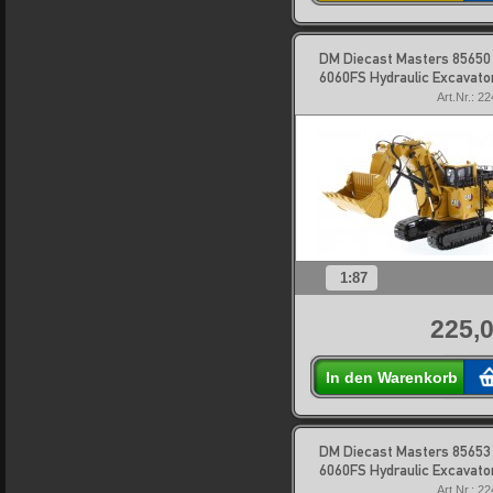
DM Diecast Masters 85650
6060FS Hydraulic Excavato
Art.Nr.: 2
1:87
225,0
In den Warenkorb
DM Diecast Masters 85653
6060FS Hydraulic Excavato
Art.Nr.: 2