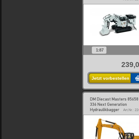
1:87
239,0
Jetzt vorbestellen
DM Diecast Masters 85658
336 Next Generation
Hydraulikbagger
Art.Nr.: 2