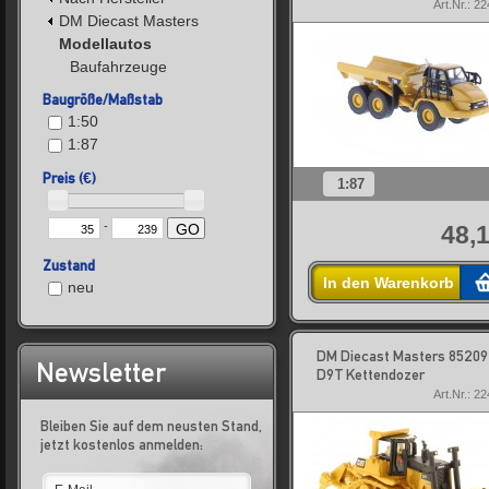
Art.Nr.: 2
DM Diecast Masters
Modellautos
Baufahrzeuge
Baugröße/Maßstab
1:50
1:87
Preis (€)
1:87
-
48,1
GO
Zustand
In den Warenkorb
neu
DM Diecast Masters 85209
Newsletter
D9T Kettendozer
Art.Nr.: 2
Bleiben Sie auf dem neusten Stand,
jetzt kostenlos anmelden: