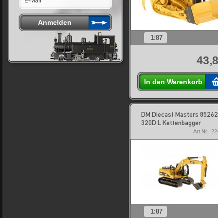
1:87
43,8
In den Warenkorb
DM Diecast Masters 85262
320D L Kettenbagger
Art.Nr.: 2
1:87