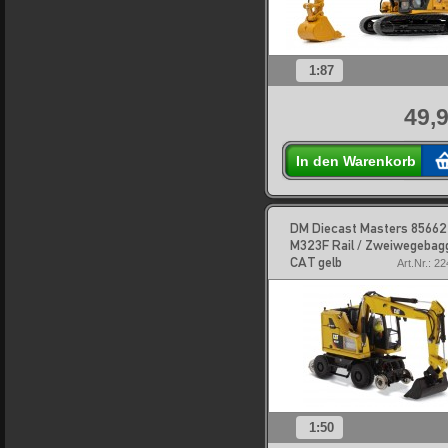
1:87
49,9
In den Warenkorb
DM Diecast Masters 85662
M323F Rail / Zweiwegebag
CAT gelb
Art.Nr.: 2
1:50