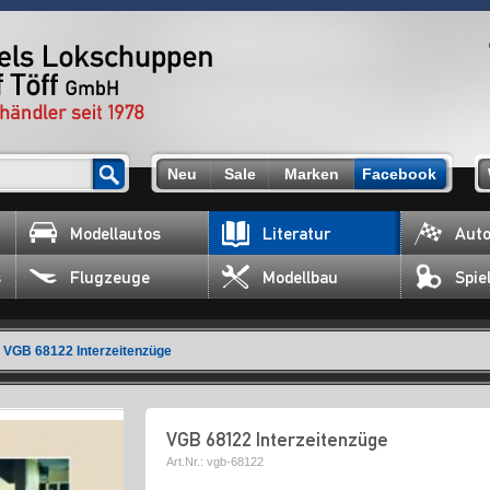
Neu
Sale
Marken
Facebook
Modellautos
Literatur
Auto
s
Flugzeuge
Modellbau
Spie
VGB 68122 Interzeitenzüge
VGB 68122 Interzeitenzüge
Art.Nr.:
vgb-68122