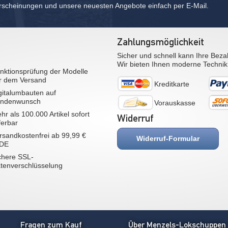
rscheinungen und unsere neuesten Angebote einfach per E-Mail.
Zahlungsmöglichkeit
Sicher und schnell kann Ihre Beza
Wir bieten Ihnen moderne Technik
nktionsprüfung der Modelle
r dem Versand
Kreditkarte
gitalumbauten auf
ndenwunsch
Vorauskasse
hr als 100.000 Artikel sofort
Widerruf
eferbar
rsandkostenfrei ab 99,99 €
Widerruf-Formular
 DE
chere SSL-
tenverschlüsselung
Fragen zum Kauf
Über Menzels-Lokschuppen