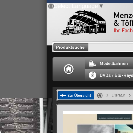
Select Language
▼
Produktsuche
Modellbahnen
DVDs / Blu-Ray
Zur Übersicht
Literatur