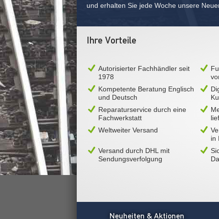
und erhalten Sie jede Woche unsere Neue
Ihre Vorteile
Autorisierter Fachhändler seit
Fu
1978
vo
Kompetente Beratung Englisch
Di
und Deutsch
Ku
Reparaturservice durch eine
Me
Fachwerkstatt
li
Weltweiter Versand
Ve
in
Versand durch DHL mit
Si
Sendungsverfolgung
Da
Neuheiten & Aktionen