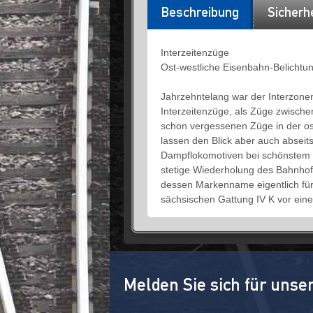
Beschreibung
Sicherh
Interzeitenzüge
Ost-westliche Eisenbahn-Belichtu
Jahrzehntelang war der Interzone
Interzeitenzüge, als Züge zwische
schon vergessenen Züge in der ost
lassen den Blick aber auch abseit
Dampflokomotiven bei schönstem We
stetige Wiederholung des Bahnhof
dessen Markenname eigentlich für
sächsischen Gattung IV K vor eine
Melden Sie sich für unse