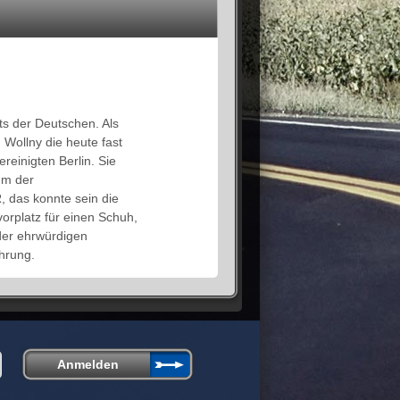
s der Deutschen. Als
Wollny die heute fast
reinigten Berlin. Sie
um der
, das konnte sein die
orplatz für einen Schuh,
der ehrwürdigen
hrung.