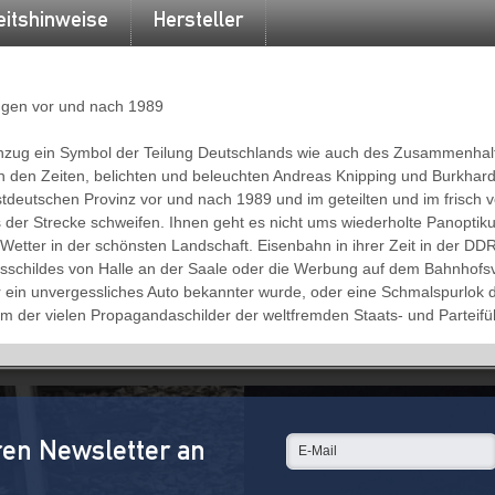
eitshinweise
Hersteller
ngen vor und nach 1989
nzug ein Symbol der Teilung Deutschlands wie auch des Zusammenhalt
n den Zeiten, belichten und beleuchten Andreas Knipping und Burkhard 
deutschen Provinz vor und nach 1989 und im geteilten und im frisch ve
s der Strecke schweifen. Ihnen geht es nicht ums wiederholte Panoptik
tter in der schönsten Landschaft. Eisenbahn in ihrer Zeit in der DDR
sschildes von Halle an der Saale oder die Werbung auf dem Bahnhofsv
 ein unvergessliches Auto bekannter wurde, oder eine Schmalspurlok 
m der vielen Propagandaschilder der weltfremden Staats- und Parteifü
ren Newsletter an