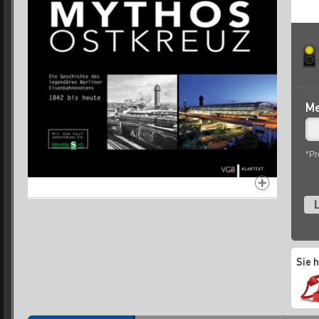
Me
*Pr
L
Sie 