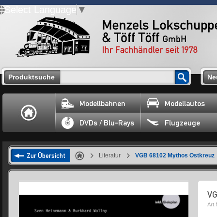
Select Language
▼
Produktsuche
Ne
Modellbahnen
Modellautos
DVDs / Blu-Rays
Flugzeuge
Zur Übersicht
Literatur
VGB 68102 Mythos Ostkreuz
VG
Art.