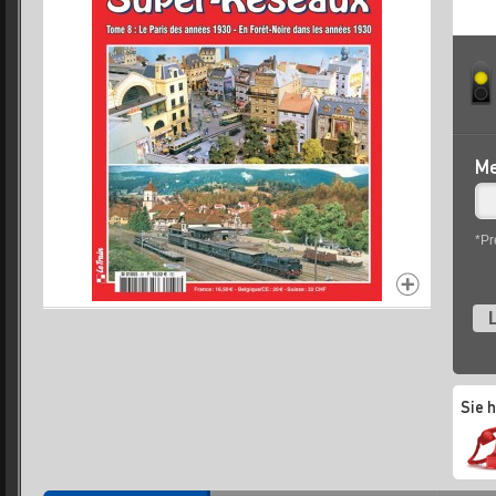
Me
*Pr
L
Sie 