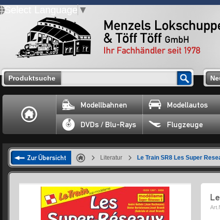
Select Language
▼
Produktsuche
Ne
Modellbahnen
Modellautos
DVDs / Blu-Rays
Flugzeuge
Zur Übersicht
Literatur
Le Train SR8 Les Super Rese
Le
Art.