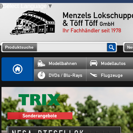
Select Language
▼
Produktsuche
Ne
Modellbahnen
Modellautos
DVDs / Blu-Rays
Flugzeuge