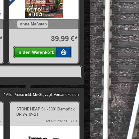
ohne Maßstab
*
39,99 €*
In den Warenkorb
* Alle Preise inkl. MwSt., zzgl. Versandkosten
STONE HEAP SH-3001 Dampflok
STONE HEAP SH-3007 BR
BR 94 19-21
Dampflok
6
Art.Nr.: 292-SH-3001
Art.Nr.: 2