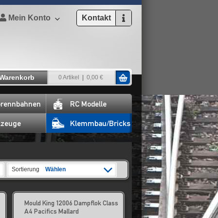
Mein Konto
Kontakt
Warenkorb
0 Artikel
0,00 €
rennbahnen
RC Modelle
lzeuge
Klemmbau/Bricks
Sortierung
Wählen
Mould King 12006 Dampflok Class
A4 Pacifics Mallard