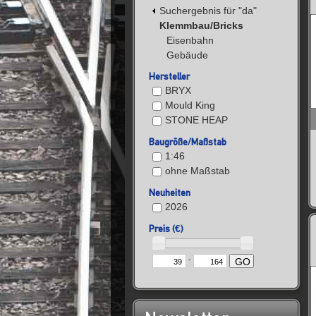
Suchergebnis für "da"
Klemmbau/Bricks
Eisenbahn
Gebäude
Hersteller
BRYX
Mould King
STONE HEAP
Baugröße/Maßstab
1:46
ohne Maßstab
Neuheiten
2026
Preis (€)
-
GO