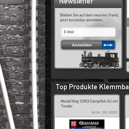
Newsletter
Bleiben Sie auf dem neusten Stand,
jetzt kostenlos anmelden:
Top Produkte Klemmbau
260501 Dat Otto Huus
Mould King 12003 Dampflok QJ mit
Tender
Art.Nr.: 293-260501
Art.Nr.: 282-12003