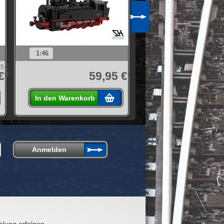
1:46
1:46
5 €
€*
59,95 €*
49
In den Warenkorb
In den Warenkorb