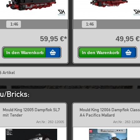
1:46
1:46
59,95 €*
49,95 €
In den Warenkorb
In den Warenkorb
6 Artikel
/Bricks:
Mould King 12005 Dampflok SL7
Mould King 12006 Dampflok Class
mit Tender
A4 Pacifics Mallard
Art.Nr.: 282-12005
Art.Nr.: 282-1200