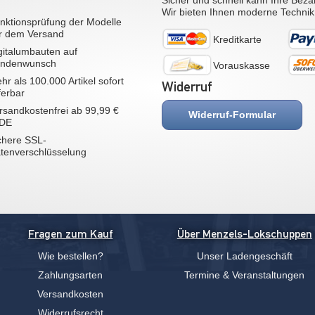
Sicher und schnell kann Ihre Beza
Wir bieten Ihnen moderne Technik
nktionsprüfung der Modelle
r dem Versand
Kreditkarte
gitalumbauten auf
ndenwunsch
Vorauskasse
hr als 100.000 Artikel sofort
Widerruf
eferbar
rsandkostenfrei ab 99,99 €
Widerruf-Formular
 DE
chere SSL-
tenverschlüsselung
Fragen zum Kauf
Über Menzels-Lokschuppen
Wie bestellen?
Unser Ladengeschäft
Zahlungsarten
Termine & Veranstaltungen
Versandkosten
Widerrufsrecht