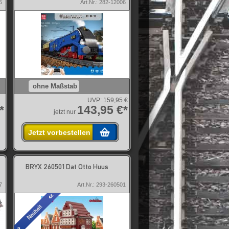
5
Art.Nr.: 282-12006
ohne Maßstab
UVP:
159,95 €
*
143,95 €*
jetzt nur
Jetzt vorbestellen
BRYX 260501 Dat Otto Huus
7
Art.Nr.: 293-260501