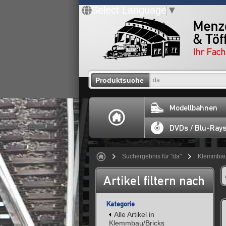
Select Language
▼
Produktsuche
Modellbahnen
DVDs / Blu-Ray
Suchergebnis für "da"
Klemmbau
Artikel filtern nach
Kategorie
Alle Artikel in
Klemmbau/Bricks