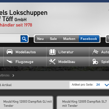
Neu
Sale
Marken
Facebook
Modellautos
Literatur
Auto
s
Flugzeuge
Modellbau
Spie
/Bricks
6 Artikel
Artikel pro Seite:
24
Mould King 12003 Dampflok QJ mit
Mould King 12005 Dampflok SL7
Tender
mit Tender