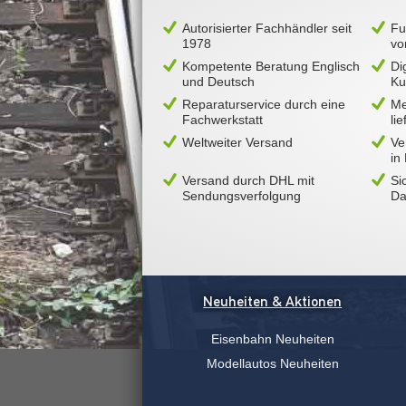
Autorisierter Fachhändler seit
Fu
1978
vo
Kompetente Beratung Englisch
Di
und Deutsch
Ku
Reparaturservice durch eine
Me
Fachwerkstatt
li
Weltweiter Versand
Ve
in
Versand durch DHL mit
Si
Sendungsverfolgung
Da
Neuheiten & Aktionen
Eisenbahn Neuheiten
Modellautos Neuheiten