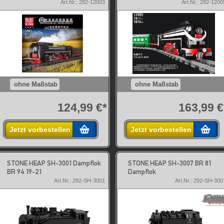
Art.Nr.: 282-12003
Art.Nr.: 282-1200
ohne Maßstab
ohne Maßstab
124,99 €*
163,99 €
Jetzt vorbestellen
Jetzt vorbestellen
STONE HEAP SH-3001 Dampflok
STONE HEAP SH-3007 BR 81
BR 94 19-21
Dampflok
Art.Nr.: 292-SH-3001
Art.Nr.: 292-SH-300