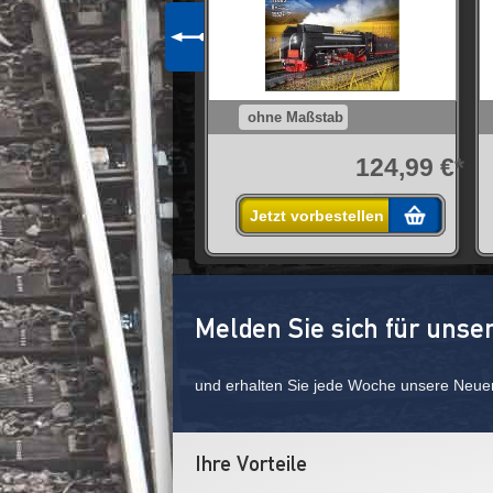
e Maßstab
ohne Maßstab
39,99 €*
124,99 €*
 den Warenkorb
Jetzt vorbestellen
Melden Sie sich für unse
und erhalten Sie jede Woche unsere Neue
Ihre Vorteile