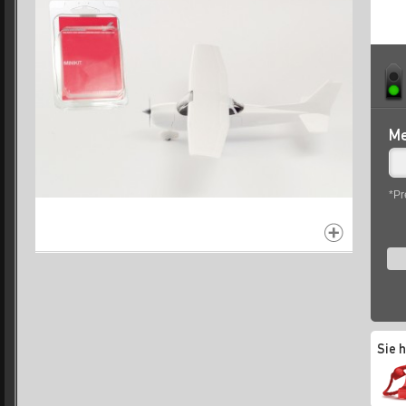
Me
*Pr
Sie 