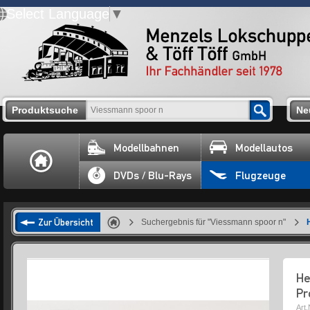
Select Language
▼
Produktsuche
Ne
Modellbahnen
Modellautos
DVDs / Blu-Rays
Flugzeuge
Zur Übersicht
Suchergebnis für "Viessmann spoor n"
He
Pr
Art.