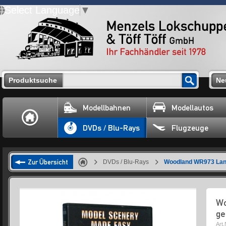
Select Language
▼
Produktsuche
Ne
Modellbahnen
Modellautos
DVDs / Blu-Rays
Flugzeuge
Zur Übersicht
DVDs / Blu-Rays
Woodland WR973 Land
Wo
ge
Art.