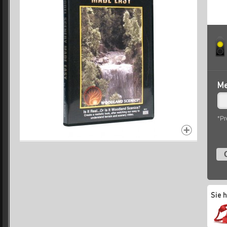
Me
*Pr
Sie 