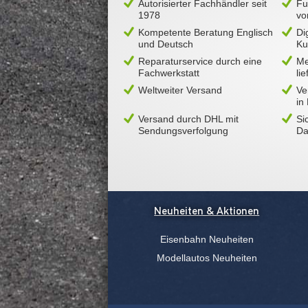
Autorisierter Fachhändler seit
Fu
1978
vo
Kompetente Beratung Englisch
Di
und Deutsch
Ku
Reparaturservice durch eine
Me
Fachwerkstatt
li
Weltweiter Versand
Ve
in
Versand durch DHL mit
Si
Sendungsverfolgung
Da
Neuheiten & Aktionen
Eisenbahn Neuheiten
Modellautos Neuheiten