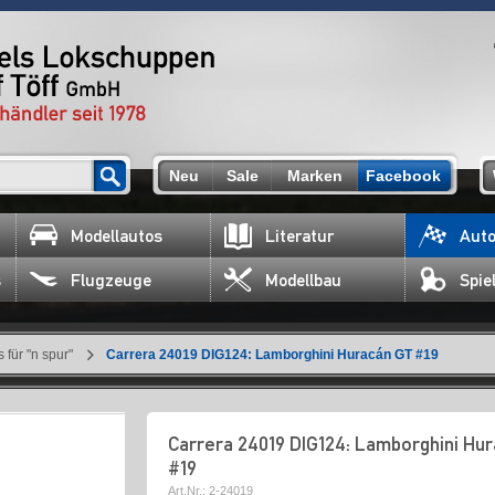
Neu
Sale
Marken
Facebook
Modellautos
Literatur
Auto
s
Flugzeuge
Modellbau
Spie
für "n spur"
Carrera 24019 DIG124: Lamborghini Huracán GT #19
Carrera 24019 DIG124: Lamborghini Hu
#19
Art.Nr.:
2-24019