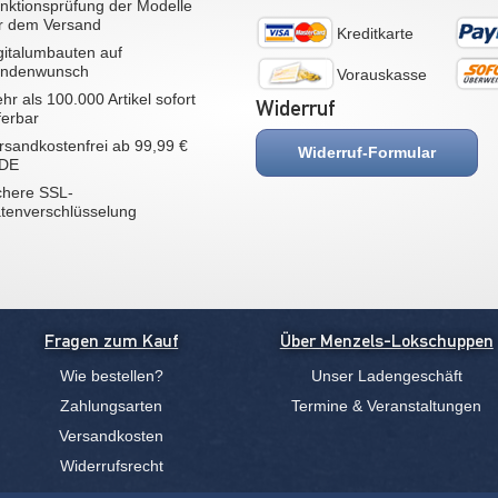
nktionsprüfung der Modelle
r dem Versand
Kreditkarte
gitalumbauten auf
ndenwunsch
Vorauskasse
hr als 100.000 Artikel sofort
Widerruf
eferbar
rsandkostenfrei ab 99,99 €
Widerruf-Formular
 DE
chere SSL-
tenverschlüsselung
Fragen zum Kauf
Über Menzels-Lokschuppen
Wie bestellen?
Unser Ladengeschäft
Zahlungsarten
Termine & Veranstaltungen
Versandkosten
Widerrufsrecht