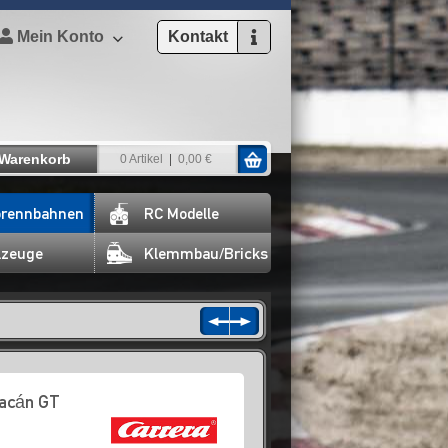
Mein Konto
Kontakt
Warenkorb
0 Artikel
0,00 €
rennbahnen
RC Modelle
lzeuge
Klemmbau/Bricks
racán GT