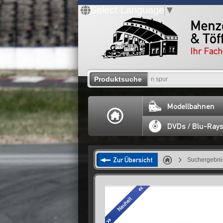
Select Language
▼
Produktsuche
Modellbahnen
DVDs / Blu-Ray
Zur Übersicht
Suchergebnis 