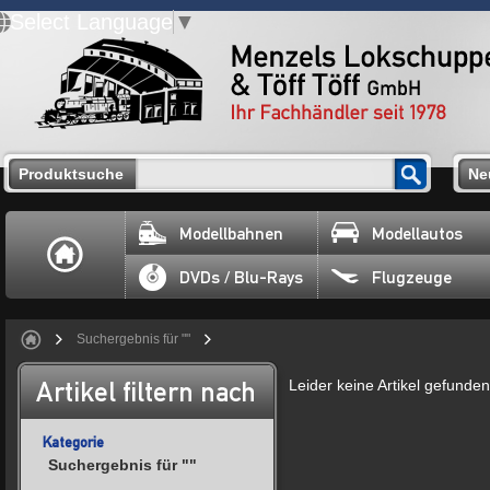
Select Language
▼
Produktsuche
Ne
Modellbahnen
Modellautos
DVDs / Blu-Rays
Flugzeuge
Suchergebnis für ""
Artikel filtern nach
Leider keine Artikel gefunden
Kategorie
Suchergebnis für ""