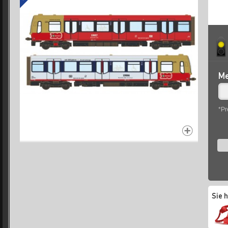
Me
*Pr
Sie 