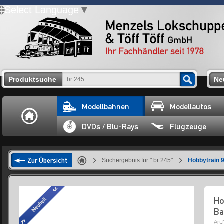
Select Language
▼
Produktsuche
Ne
Modellbahnen
Modellautos
DVDs / Blu-Rays
Flugzeuge
Zur Übersicht
Suchergebnis für " br 245"
Hobbytrain 
Ho
Ba
Art.