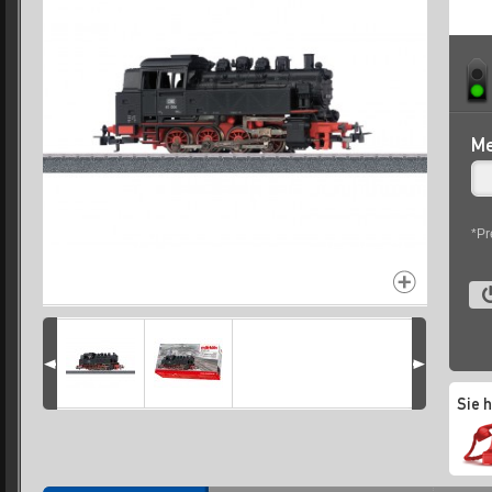
Me
*Pr
Sie 