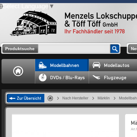
Select Language
▼
Produktsuche
Ne
Modellbahnen
Modellautos
DVDs / Blu-Rays
Flugzeuge
Zur Übersicht
Nach Hersteller
Märklin
Modellba
Mä
Art.