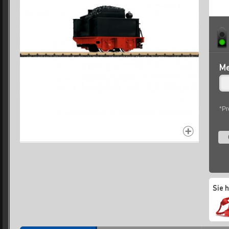
Me
*Pr
Sie 