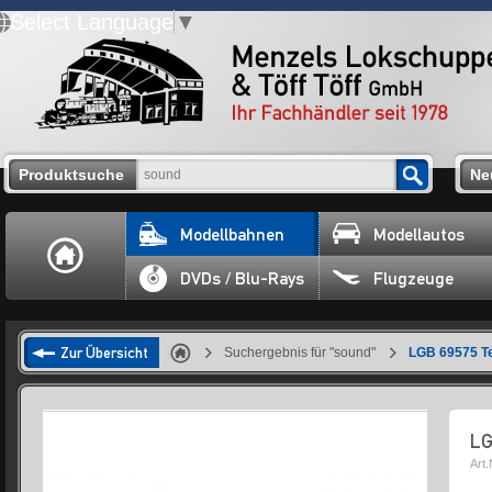
Select Language
▼
Produktsuche
Ne
Modellbahnen
Modellautos
DVDs / Blu-Rays
Flugzeuge
Zur Übersicht
Suchergebnis für "sound"
LGB 69575 T
LG
Art.