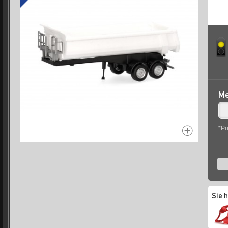
Me
*Pr
Sie 