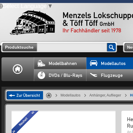
Select Language
▼
Produktsuche
Ne
Modellbahnen
Modellautos
DVDs / Blu-Rays
Flugzeuge
Zur Übersicht
Modellautos
Anhänger, Auflieger
H
He
Ru
Art.