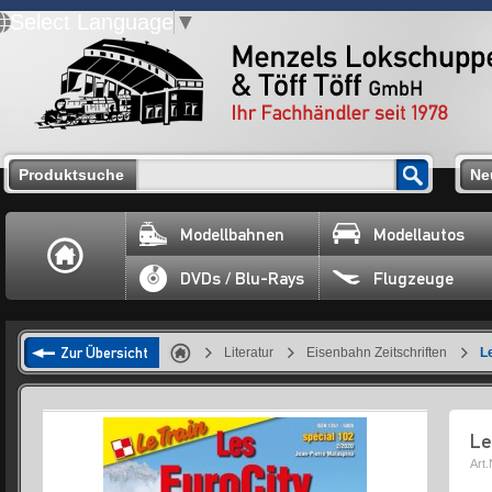
Select Language
▼
Produktsuche
Ne
Modellbahnen
Modellautos
DVDs / Blu-Rays
Flugzeuge
Zur Übersicht
Literatur
Eisenbahn Zeitschriften
L
Le
Art.