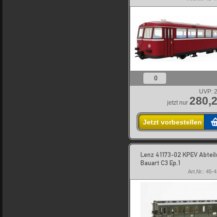
0
UVP:
2
280,2
jetzt nur
Jetzt vorbestellen
Lenz 41173-02 KPEV Abtei
Bauart C3 Ep.1
Art.Nr.: 45-