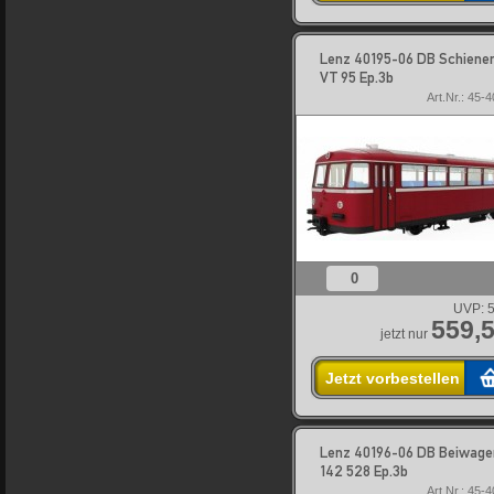
Lenz 40195-06 DB Schiene
VT 95 Ep.3b
Art.Nr.: 45-
0
UVP:
5
559,5
jetzt nur
Jetzt vorbestellen
Lenz 40196-06 DB Beiwage
142 528 Ep.3b
Art.Nr.: 45-