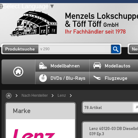
Select Language
▼
Produktsuche
Ne
Modellbahnen
Modellautos
DVDs / Blu-Rays
Flugzeuge
Nach Hersteller
Lenz
78 Artikel
A
Marke
Lenz 40120-03 DB Diesello
039 Ep.3