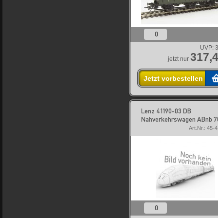
0
UVP:
3
317,4
jetzt nur
Jetzt vorbestellen
Lenz 41190-03 DB
Nahverkehrswagen ABnb 7
Art.Nr.: 45-
0