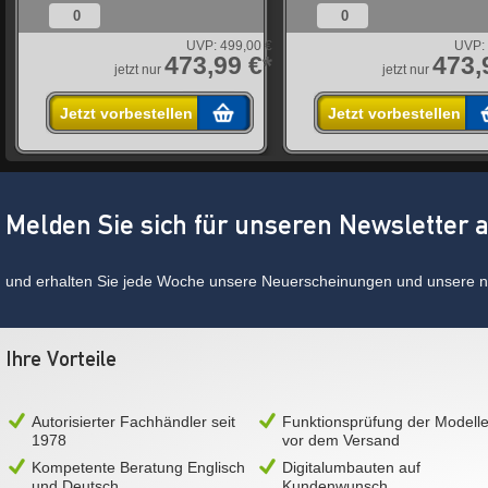
0
0
€
UVP:
499,00 €
UVP:
*
473,99 €*
473,
jetzt nur
jetzt nur
Jetzt vorbestellen
Jetzt vorbestellen
Melden Sie sich für unseren Newsletter 
und erhalten Sie jede Woche unsere Neuerscheinungen und unsere ne
Ihre Vorteile
Autorisierter Fachhändler seit
Funktionsprüfung der Modell
1978
vor dem Versand
Kompetente Beratung Englisch
Digitalumbauten auf
und Deutsch
Kundenwunsch