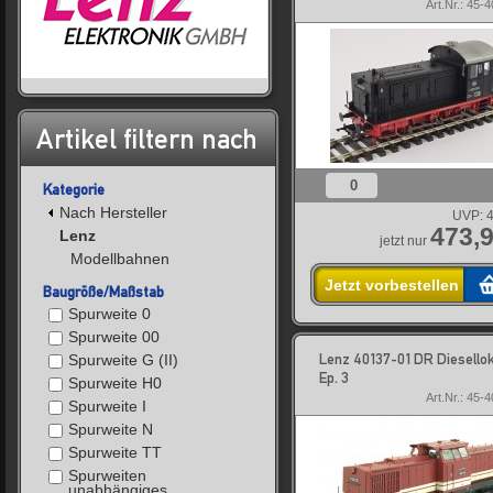
Art.Nr.: 45-
Artikel filtern nach
0
Kategorie
Nach Hersteller
UVP:
4
473,9
Lenz
jetzt nur
Modellbahnen
Jetzt vorbestellen
Baugröße/Maßstab
Spurweite 0
Spurweite 00
Lenz 40137-01 DR Diesello
Spurweite G (II)
Ep. 3
Spurweite H0
Art.Nr.: 45-
Spurweite I
Spurweite N
Spurweite TT
Spurweiten
unabhängiges