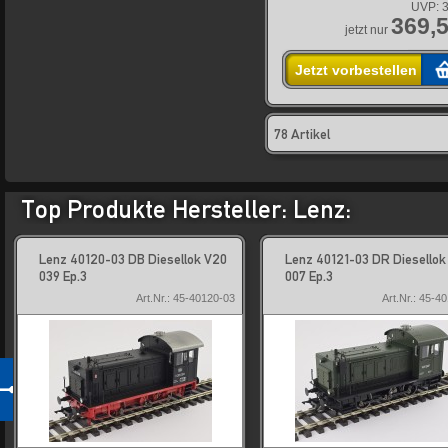
UVP:
3
369,5
jetzt nur
Jetzt vorbestellen
78 Artikel
Top Produkte Hersteller: Lenz:
Lenz 40120-03 DB Diesellok V20
Lenz 40121-03 DR Diesellok
039 Ep.3
007 Ep.3
Art.Nr.: 45-40120-03
Art.Nr.: 45-4