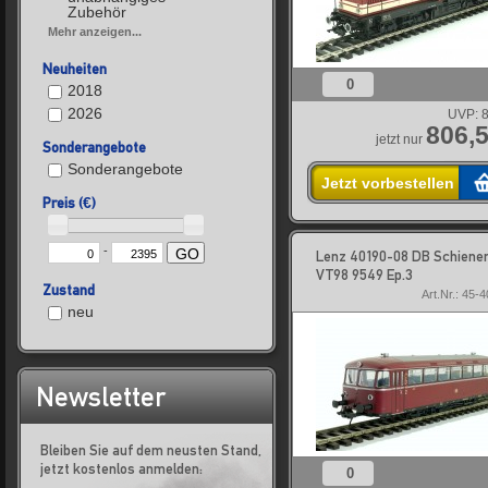
Zubehör
Mehr anzeigen...
Neuheiten
0
2018
2026
UVP:
8
806,5
jetzt nur
Sonderangebote
Sonderangebote
Jetzt vorbestellen
Preis (€)
-
GO
Lenz 40190-08 DB Schiene
VT98 9549 Ep.3
Zustand
Art.Nr.: 45-
neu
Newsletter
Bleiben Sie auf dem neusten Stand,
jetzt kostenlos anmelden:
0