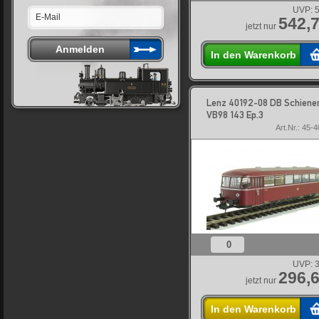
UVP:
5
542,7
jetzt nur
In den Warenkorb
Lenz 40192-08 DB Schiene
VB98 143 Ep.3
Art.Nr.: 45-
0
UVP:
3
296,6
jetzt nur
In den Warenkorb