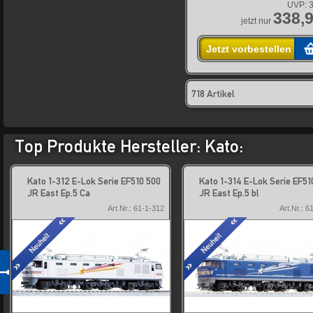
UVP:
3
338,9
jetzt nur
Jetzt vorbestellen
718 Artikel
Top Produkte Hersteller: Kato:
Kato 1-312 E-Lok Serie EF510 500
Kato 1-314 E-Lok Serie EF51
JR East Ep.5 Ca
JR East Ep.5 bl
Art.Nr.: 61-1-312
Art.Nr.: 6