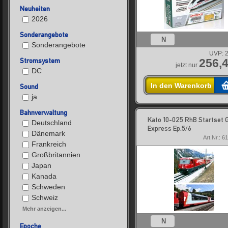
Neuheiten
2026
Sonderangebote
N
Sonderangebote
UVP:
2
Stromsystem
256,4
jetzt nur
DC
In den Warenkorb
Sound
ja
Bahnverwaltung
Kato 10-025 RhB Startset G
Deutschland
Express Ep.5/6
Dänemark
Art.Nr.: 6
Frankreich
Großbritannien
Japan
Kanada
Schweden
Schweiz
Mehr anzeigen...
N
Epoche