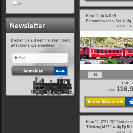
ja
Kato 10-1414 RhB
Personenwagen-Set 4-tlg. 
Newsletter
Art.Nr.: 61
Bleiben Sie auf dem neusten Stand,
jetzt kostenlos anmelden:
N
UVP:
1
116,9
jetzt nur
In den Warenkorb
Kato 10-1721 JRF Container
Triebzug M250 4-tlg Ep.5/6
Art.Nr.: 61