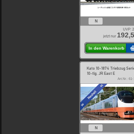
N
UVP:
2
192,5
jetzt nur
In den Warenkorb
Kato 10-1874 Triebzug Seri
10-tlg. JR East E
Art.Nr.: 61
N