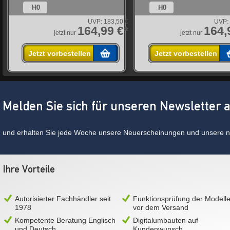
H0
H0
€
UVP:
183,50 €
UVP:
*
164,99 €*
164,
jetzt nur
jetzt nur
Jetzt vorbestellen
Jetzt vorbestellen
Melden Sie sich für unseren Newsletter 
und erhalten Sie jede Woche unsere Neuerscheinungen und unsere ne
Ihre Vorteile
Autorisierter Fachhändler seit
Funktionsprüfung der Modell
1978
vor dem Versand
Kompetente Beratung Englisch
Digitalumbauten auf
und Deutsch
Kundenwunsch