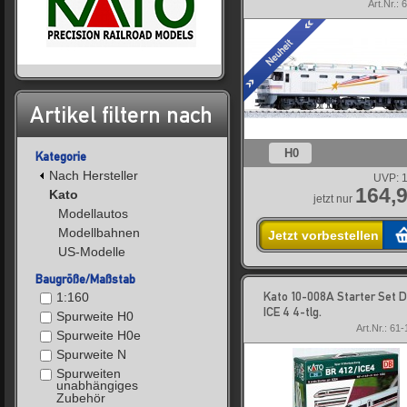
Art.Nr.: 
Artikel filtern nach
H0
Kategorie
Nach Hersteller
UVP:
1
164,9
Kato
jetzt nur
Modellautos
Modellbahnen
Jetzt vorbestellen
US-Modelle
Baugröße/Maßstab
Kato 10-008A Starter Set
1:160
ICE 4 4-tlg.
Spurweite H0
Art.Nr.: 61
Spurweite H0e
Spurweite N
Spurweiten
unabhängiges
Zubehör