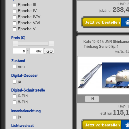
UVP:
2
Epoche III
238,4
Epoche IV
jetzt nur
Epoche IV/V
Jetzt vorbestellen
Epoche V/VI
Epoche VI
Preis (€)
Kato 10-044 JNR Shinkans
Triebzug Serie 0 Ep.4
-
GO
Art.Nr.: 6
Zustand
neu
Digital-Decoder
ja
Digital-Schnittstelle
6-PIN
N
8-PIN
UVP:
1
Innenbeleuchtung
115,1
jetzt nur
ja
Jetzt vorbestellen
Lichtwechsel