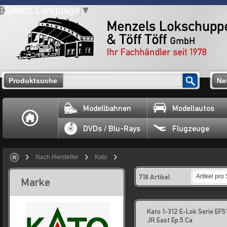
Select Language
▼
Produktsuche
Ne
Modellbahnen
Modellautos
DVDs / Blu-Rays
Flugzeuge
Nach Hersteller
Kato
718 Artikel
Artikel pro 
Marke
Kato 1-312 E-Lok Serie EF5
JR East Ep.5 Ca