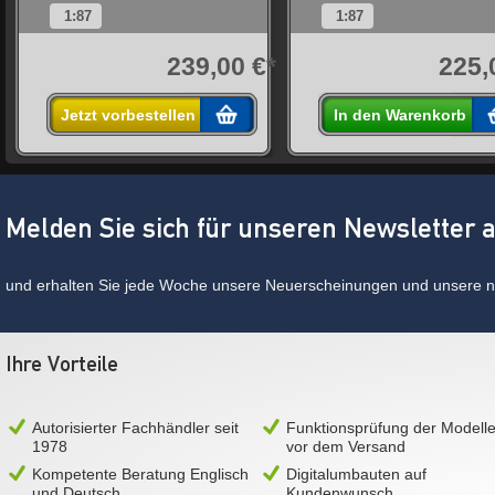
1:87
1:87
*
239,00 €*
225,
Jetzt vorbestellen
In den Warenkorb
Melden Sie sich für unseren Newsletter 
und erhalten Sie jede Woche unsere Neuerscheinungen und unsere ne
Ihre Vorteile
Autorisierter Fachhändler seit
Funktionsprüfung der Modell
1978
vor dem Versand
Kompetente Beratung Englisch
Digitalumbauten auf
und Deutsch
Kundenwunsch