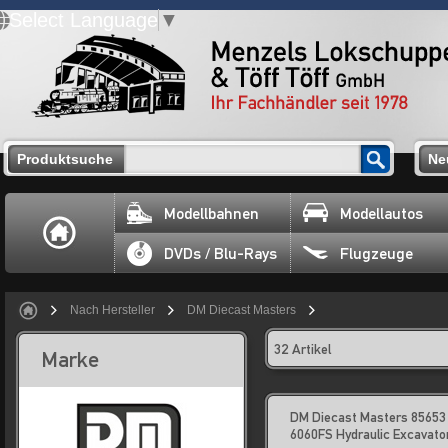
Select Language
▼
Produktsuche
Ne
Modellbahnen
Modellautos
DVDs / Blu-Rays
Flugzeuge
Nach Hersteller
DM Diecast Masters
32 Artikel
Marke
DM Diecast Masters 85653
6060FS Hydraulic Excavato