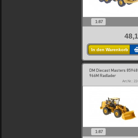
1:87
48,1
In den Warenkorb
DM Diecast Masters 85948
966M Radlader
Art.Nr.: 2
1:87