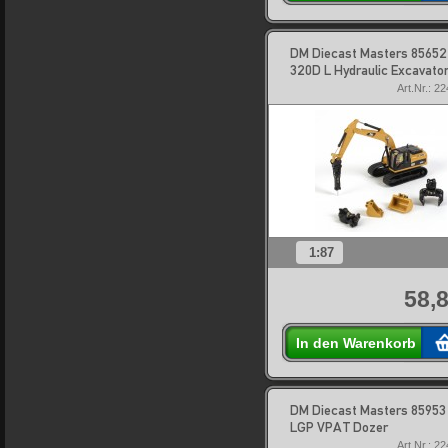
DM Diecast Masters 85652
320D L Hydraulic Excavato
Art.Nr.: 2
1:87
58,8
In den Warenkorb
DM Diecast Masters 85953
LGP VPAT Dozer
Art.Nr.: 2