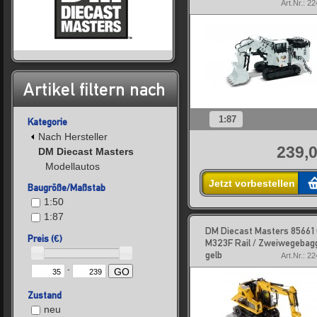
Art.Nr.: 2
Artikel filtern nach
1:87
Kategorie
Nach Hersteller
239,0
DM Diecast Masters
Modellautos
Jetzt vorbestellen
Baugröße/Maßstab
1:50
1:87
DM Diecast Masters 85661
Preis (€)
M323F Rail / Zweiwegebag
gelb
Art.Nr.: 2
-
GO
Zustand
neu