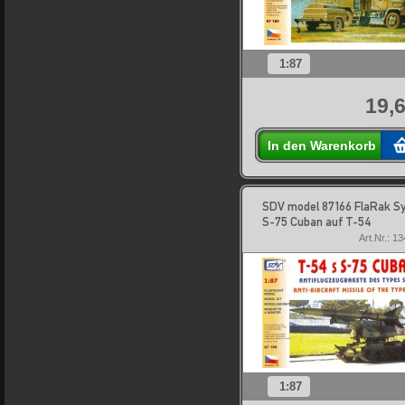
1:87
19,6
In den Warenkorb
SDV model 87166 FlaRak S
S-75 Cuban auf T-54
Art.Nr.: 1
1:87