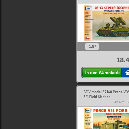
1:87
18,4
In den Warenkorb
SDV model 87160 Praga V
3/1 Field Kitchen
Art.Nr.: 1