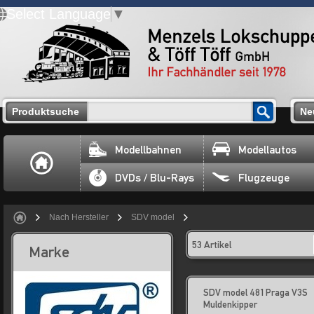
Select Language
▼
Produktsuche
Ne
Modellbahnen
Modellautos
DVDs / Blu-Rays
Flugzeuge
Nach Hersteller
SDV model
53 Artikel
Marke
SDV model 481 Praga V3S
Muldenkipper