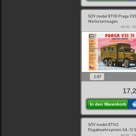
SDV model 87110 Praga V3S
Werkstattwagen
Art.Nr.: 1
1:87
17,2
In den Warenkorb
SDV model 87143
Flugabwehrsystem SA-13 S
Art.Nr.: 1