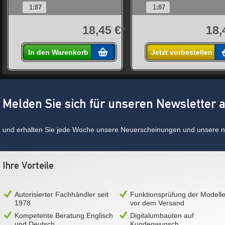
1:87
1:87
*
18,45 €*
18,
In den Warenkorb
Jetzt vorbestellen
Melden Sie sich für unseren Newsletter 
und erhalten Sie jede Woche unsere Neuerscheinungen und unsere ne
Ihre Vorteile
Autorisierter Fachhändler seit
Funktionsprüfung der Modell
1978
vor dem Versand
Kompetente Beratung Englisch
Digitalumbauten auf
und Deutsch
Kundenwunsch