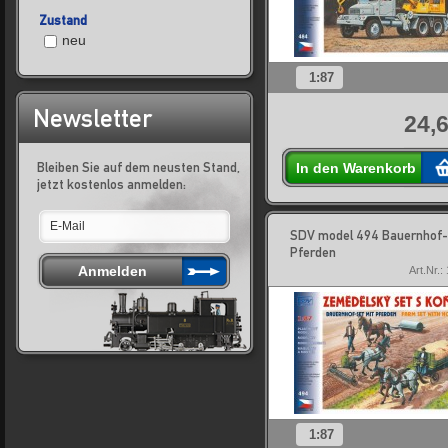
Zustand
neu
1:87
Newsletter
24,6
Bleiben Sie auf dem neusten Stand,
In den Warenkorb
jetzt kostenlos anmelden:
SDV model 494 Bauernhof-
Pferden
Art.Nr.:
1:87