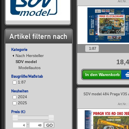
Art.Nr.:
Artikel filtern nach
1:87
Kategorie
Nach Hersteller
18,4
SDV model
Modellautos
In den Warenkorb
Baugröße/Maßstab
1:87
Neuheiten
SDV model 484 Praga V3S
2024
2025
Art.Nr.:
Preis (€)
-
GO