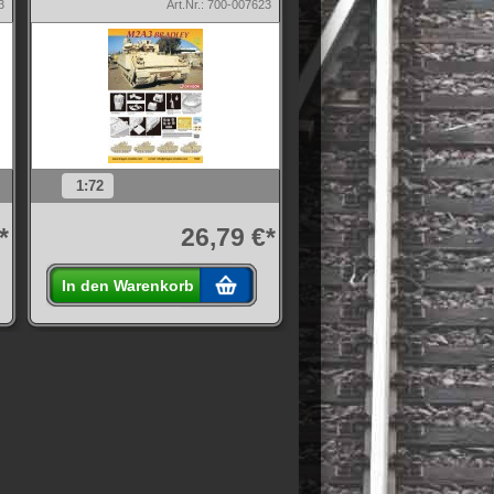
3
Art.Nr.: 700-007623
1:72
*
26,79 €*
In den Warenkorb