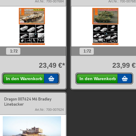
Art.Nr.: 700-007684
Art.Nr.: 700-00768
1:72
1:72
23,49 €*
23,99 €
In den Warenkorb
In den Warenkorb
Dragon 007624 M6 Bradley
Linebacker
Art.Nr.: 700-007624