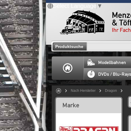
Select Language
▼
Produktsuche
Modellbahnen
DVDs / Blu-Ray
Nach Hersteller
Dragon
Marke