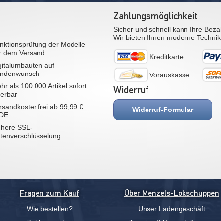
Zahlungsmöglichkeit
Sicher und schnell kann Ihre Beza
Wir bieten Ihnen moderne Technik
nktionsprüfung der Modelle
r dem Versand
Kreditkarte
gitalumbauten auf
ndenwunsch
Vorauskasse
hr als 100.000 Artikel sofort
Widerruf
eferbar
rsandkostenfrei ab 99,99 €
Widerruf-Formular
 DE
chere SSL-
tenverschlüsselung
Fragen zum Kauf
Über Menzels-Lokschuppen
Wie bestellen?
Unser Ladengeschäft