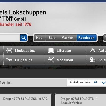
Neu
Sale
Marken
Facebook
Modellautos
Literatur
Auto
s
Flugzeuge
Modellbau
Spie
4 Artikel
Artikel pro Seite:
24
Dragon 007684 PLA ZSL-10 APC
Dragon 007683 PLA ZTL-11
Assault Vehicle