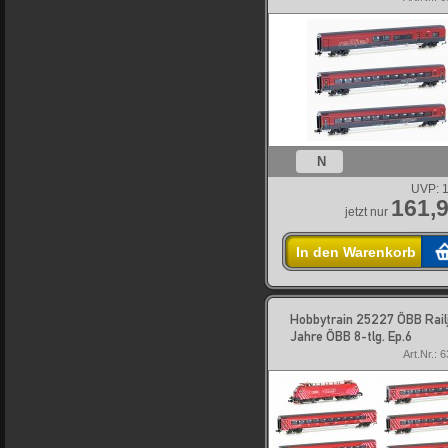
N
UVP:
1
161,9
jetzt nur
In den Warenkorb
Hobbytrain 25227 ÖBB Railj
Jahre ÖBB 8-tlg. Ep.6
Art.Nr.: 