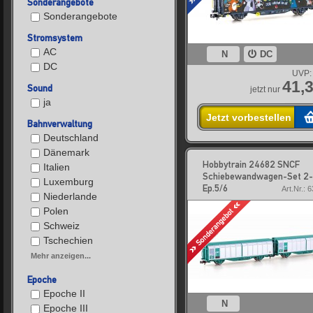
Sonderangebote
Sonderangebote
Stromsystem
AC
N
DC
DC
UVP:
41,3
Sound
jetzt nur
ja
Jetzt vorbestellen
Bahnverwaltung
Deutschland
Dänemark
Hobbytrain 24682 SNCF
Italien
Schiebewandwagen-Set 2-
Luxemburg
Ep.5/6
Art.Nr.: 
Niederlande
Polen
Schweiz
Tschechien
Mehr anzeigen...
Epoche
Epoche II
N
Epoche III