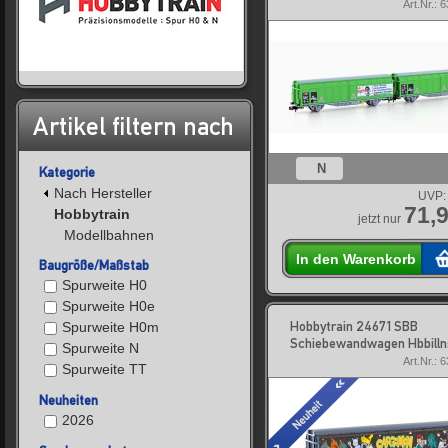
Art.Nr.: 
Artikel filtern nach
N
Kategorie
Nach Hersteller
UVP:
71,9
Hobbytrain
jetzt nur
Modellbahnen
In den Warenkorb
Baugröße/Maßstab
Spurweite H0
Spurweite H0e
Hobbytrain 24671 SBB
Spurweite H0m
Schiebewandwagen Hbbilln
Spurweite N
Art.Nr.: 
Spurweite TT
Neuheiten
2026