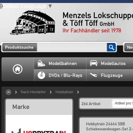
Select Language
▼
Produktsuche
Ne
Modellbahnen
Modellautos
DVDs / Blu-Rays
Flugzeuge
Nach Hersteller
Hobbytrain
266 Artikel
Artikel pro 
Marke
Hobbytrain 24664 SBB
Schiebewandwagen-Set 2-t