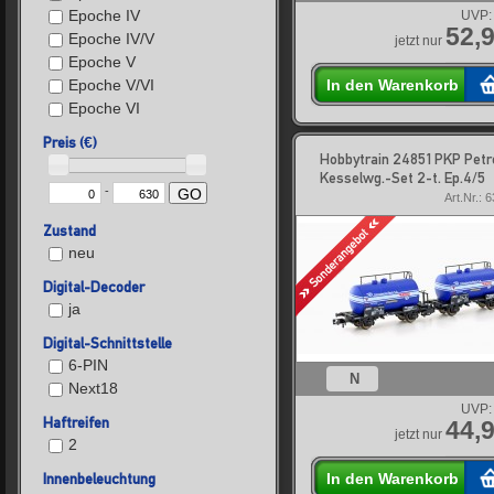
Epoche IV
UVP:
52,9
Epoche IV/V
jetzt nur
Epoche V
In den Warenkorb
Epoche V/VI
Epoche VI
Preis (€)
Hobbytrain 24851 PKP Pet
Kesselwg.-Set 2-t. Ep.4/5
-
GO
Art.Nr.: 
Zustand
neu
Digital-Decoder
ja
Digital-Schnittstelle
6-PIN
N
Next18
UVP:
Haftreifen
44,9
jetzt nur
2
In den Warenkorb
Innenbeleuchtung