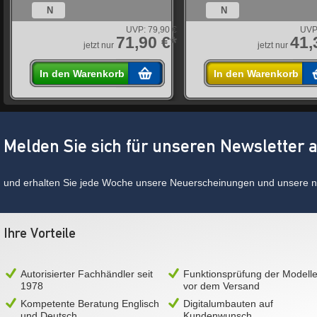
N
N
€
UVP:
79,90 €
UVP
*
71,90 €*
41,
jetzt nur
jetzt nur
In den Warenkorb
In den Warenkorb
Melden Sie sich für unseren Newsletter 
und erhalten Sie jede Woche unsere Neuerscheinungen und unsere ne
Ihre Vorteile
Autorisierter Fachhändler seit
Funktionsprüfung der Modell
1978
vor dem Versand
Kompetente Beratung Englisch
Digitalumbauten auf
und Deutsch
Kundenwunsch