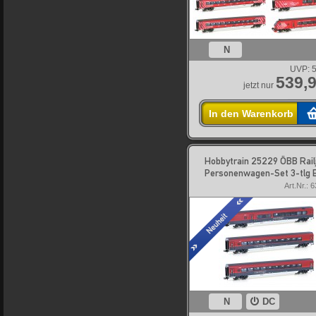
N
UVP:
5
539,9
jetzt nur
In den Warenkorb
Hobbytrain 25229 ÖBB Rail
Personenwagen-Set 3-tlg 
Art.Nr.: 
N
DC