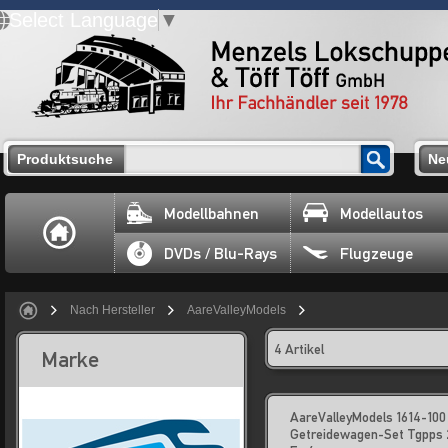
Select Language
▼
Produktsuche
Ne
Modellbahnen
Modellautos
DVDs / Blu-Rays
Flugzeuge
Nach Hersteller
AareValleyModels
4 Artikel
Marke
AareValleyModels 1614-100
Getreidewagen-Set Tgpps 