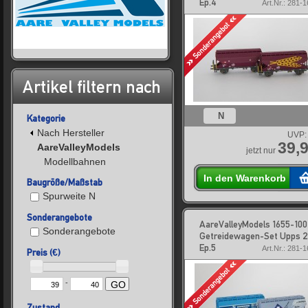
Ep.4
Art.Nr.: 281-
Artikel filtern nach
N
Kategorie
Nach Hersteller
UVP:
39,9
AareValleyModels
jetzt nur
Modellbahnen
In den Warenkorb
Baugröße/Maßstab
Spurweite N
Sonderangebote
AareValleyModels 1655-10
Sonderangebote
Getreidewagen-Set Upps 2
Ep.5
Art.Nr.: 281-
Preis (€)
-
GO
Zustand