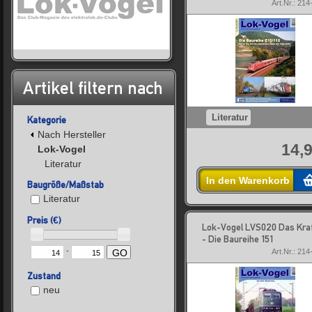
Art.Nr.: 21
Artikel filtern nach
Literatur
Kategorie
Nach Hersteller
14,9
Lok-Vogel
Literatur
In den Warenkorb
Baugröße/Maßstab
Literatur
Preis (€)
Lok-Vogel LVS020 Das Kra
- Die Baureihe 151
-
Art.Nr.: 21
GO
Zustand
neu