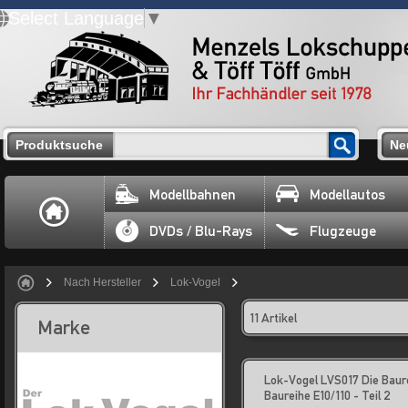
Select Language
▼
Produktsuche
Ne
Modellbahnen
Modellautos
DVDs / Blu-Rays
Flugzeuge
Nach Hersteller
Lok-Vogel
11 Artikel
Marke
Lok-Vogel LVS017 Die Baur
Baureihe E10/110 - Teil 2