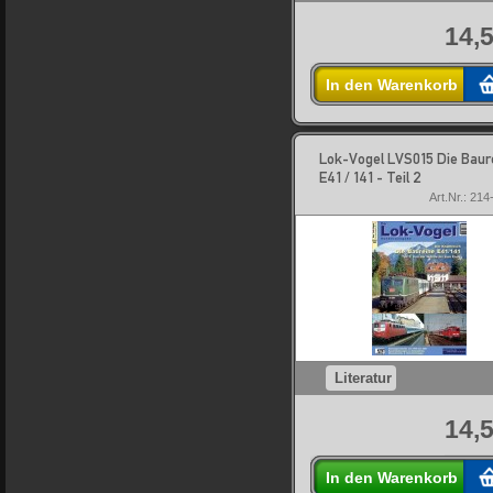
14,5
In den Warenkorb
Lok-Vogel LVS015 Die Baur
E41 / 141 - Teil 2
Art.Nr.: 21
Literatur
14,5
In den Warenkorb