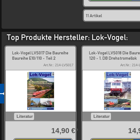
11 Artikel
Top Produkte Hersteller: Lok-Vogel:
Lok-Vogel LVS017 Die Baureihe
Lok-Vogel LVS018 Die Baure
Baureihe E10/110 - Teil 2
120 - 1. DB Drehstromellok
Art.Nr.: 214-LVS017
Art.Nr.: 214
Literatur
Literatur
*
14,90 €*
14,