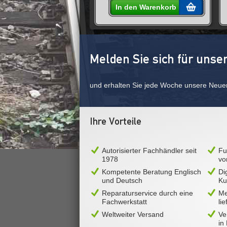
 den Warenkorb
In den Warenkorb
Melden Sie sich für unse
und erhalten Sie jede Woche unsere Neue
Ihre Vorteile
Autorisierter Fachhändler seit
Fu
1978
vo
Kompetente Beratung Englisch
Di
und Deutsch
Ku
Reparaturservice durch eine
Me
Fachwerkstatt
li
Weltweiter Versand
Ve
in