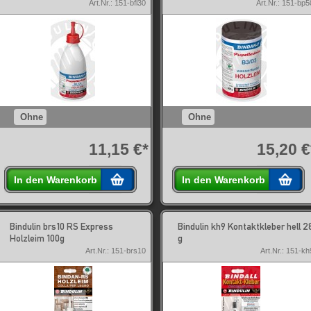
Art.Nr.: 151-bfl30
Art.Nr.: 151-bp5
Ohne
Ohne
11,15 €*
15,20 €
In den Warenkorb
In den Warenkorb
Bindulin brs10 RS Express
Bindulin kh9 Kontaktkleber hell 2
Holzleim 100g
g
Art.Nr.: 151-brs10
Art.Nr.: 151-kh