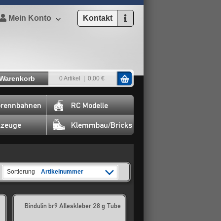
Mein Konto
Kontakt
Warenkorb
0 Artikel
0,00 €
rennbahnen
RC Modelle
lzeuge
Klemmbau/Bricks
Sortierung
Artikelnummer
Bindulin br9 Alleskleber 28 g Tube