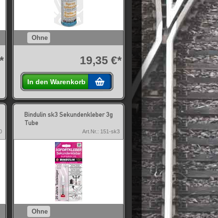
Ohne
*
19,35 €*
In den Warenkorb
Bindulin sk3 Sekundenkleber 3g
Tube
0
Art.Nr.: 151-sk3
Ohne