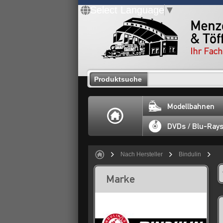
Select Language
▼
Produktsuche
Modellbahnen
DVDs / Blu-Ray
Nach Hersteller
Bindulin
Marke