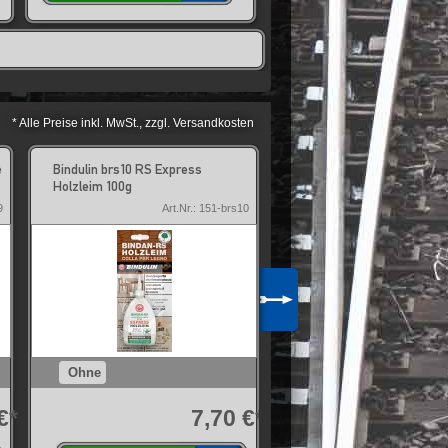
* Alle Preise inkl. MwSt., zzgl. Versandkosten
e
Bindulin brs10 RS Express
Bindulin kh9 Kontaktklebe
Holzleim 100g
g
9
Art.Nr.: 151-brs10
Art.Nr
Ohne
Ohne
€*
7,70 €*
5