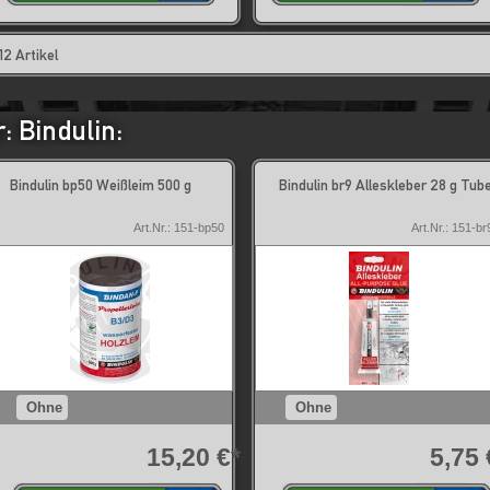
12 Artikel
: Bindulin:
Bindulin bp50 Weißleim 500 g
Bindulin br9 Alleskleber 28 g Tub
Art.Nr.: 151-bp50
Art.Nr.: 151-br
Ohne
Ohne
15,20 €*
5,75 