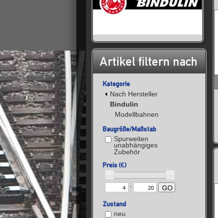
Artikel filtern nach
Kategorie
Nach Hersteller
Bindulin
Modellbahnen
Baugröße/Maßstab
Spurweiten
unabhängiges
Zubehör
Preis (€)
-
GO
Zustand
neu