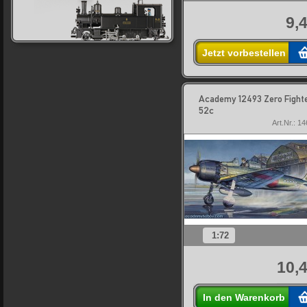
9,
Jetzt vorbestellen
Academy 12493 Zero Fight
52c
Art.Nr.: 1
1:72
10,4
In den Warenkorb