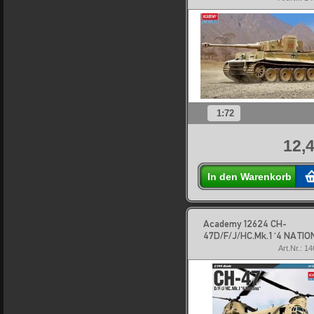
1:72
12,4
In den Warenkorb
Academy 12624 CH-
47D/F/J/HC.Mk.1 '4 NATIO
Art.Nr.: 1