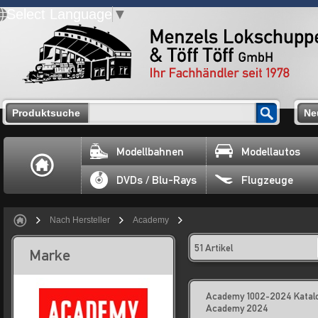
Select Language
▼
Produktsuche
Ne
Modellbahnen
Modellautos
DVDs / Blu-Rays
Flugzeuge
Nach Hersteller
Academy
51 Artikel
Marke
Academy 1002-2024 Katalo
Academy 2024