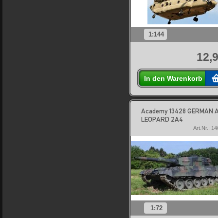
1:144
12,9
In den Warenkorb
Academy 13428 GERMAN 
LEOPARD 2A4
Art.Nr.: 1
1:72