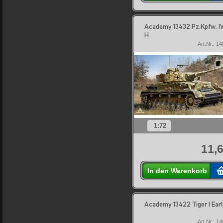
Academy 13432 Pz.Kpfw. IV
H
Art.Nr.: 1
1:72
11,6
In den Warenkorb
Academy 13422 Tiger I Earl
Art.Nr.: 1