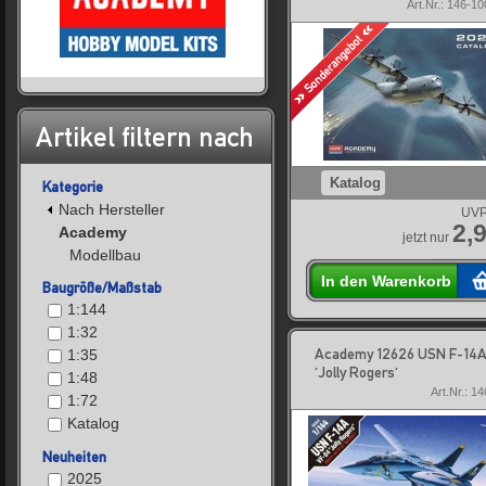
Art.Nr.: 146-1
Artikel filtern nach
Katalog
Kategorie
Nach Hersteller
UVP
2,
Academy
jetzt nur
Modellbau
In den Warenkorb
Baugröße/Maßstab
1:144
1:32
Academy 12626 USN F-14A
1:35
'Jolly Rogers'
1:48
Art.Nr.: 1
1:72
Katalog
Neuheiten
2025