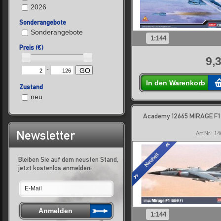
2026
Sonderangebote
Sonderangebote
1:144
Preis (€)
9,
-
GO
In den Warenkorb
Zustand
neu
Academy 12665 MIRAGE F1
Newsletter
Art.Nr.: 1
Bleiben Sie auf dem neusten Stand,
jetzt kostenlos anmelden:
1:144