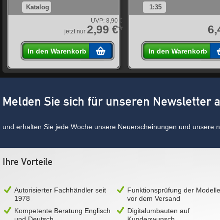
Katalog
1:35
UVP:
8,90 €
*
2,99 €*
6,
jetzt nur
In den Warenkorb
In den Warenkorb
Melden Sie sich für unseren Newsletter 
und erhalten Sie jede Woche unsere Neuerscheinungen und unsere ne
Ihre Vorteile
Autorisierter Fachhändler seit
Funktionsprüfung der Modell
1978
vor dem Versand
Kompetente Beratung Englisch
Digitalumbauten auf
und Deutsch
Kundenwunsch